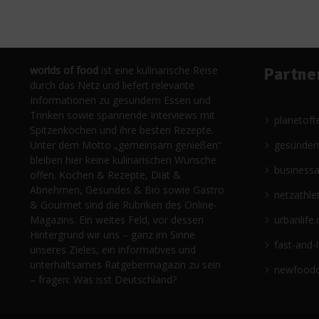
worlds of food
ist eine kulinarische Reise
Partne
durch das Netz und liefert relevante
Informationen zu gesundem Essen und
Trinken sowie spannende Interviews mit
planetoft
Spitzenköchen und ihre besten Rezepte.
Unter dem Motto „gemeinsam genießen“
gesünder
bleiben hier keine kulinarischen Wünsche
business
offen. Kochen & Rezepte, Diät &
Abnehmen, Gesundes & Bio sowie Gastro
netzathle
& Gourmet sind die Rubriken des Online-
Magazins. Ein weites Feld, vor dessen
urbanlife.
Hintergrund wir uns – ganz im Sinne
fast-and-
unseres Zieles, ein informatives und
unterhaltsames Ratgebermagazin zu sein
newfoodc
– fragen: Was isst Deutschland?