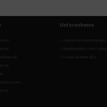
r
Unternehmen
ech.de
Datenschutzbestimmungen
net.de
Redaktionsbüro Derk Hober
andmore.de
Cookie-Richtlinie (EU)
ten.de
de
luxurious.com
ity.de