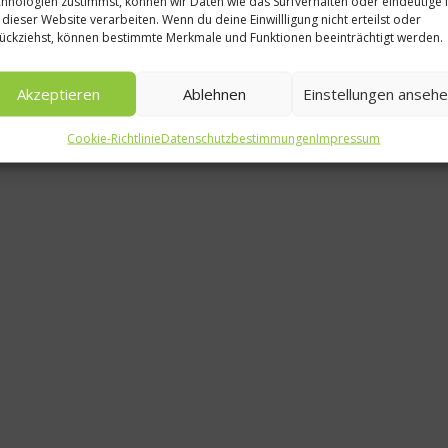
hnologien zustimmst, können wir Daten wie das Surfverhalten oder eindeutige 
Stoppt die
 dieser Website verarbeiten. Wenn du deine Einwillligung nicht erteilst oder
ückziehst, können bestimmte Merkmale und Funktionen beeinträchtigt werden.
Erdbeer
Mar
Akzeptieren
Ablehnen
Einstellungen anseh
6. Ja
Cookie-Richtlinie
Datenschutzbestimmungen
Impressum