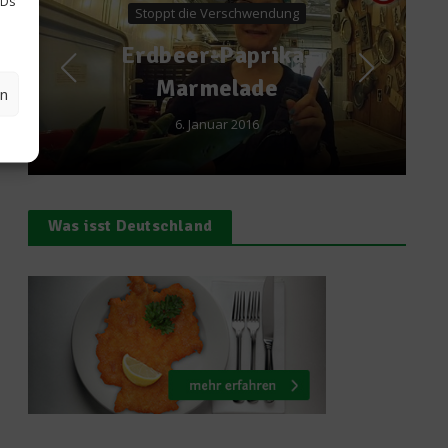
IDs
 Verschwendung
Rezept:
-Paprika-
Kolumbianis
melade
en
Tamales
nuar 2016
10. April 2013
Was isst Deutschland