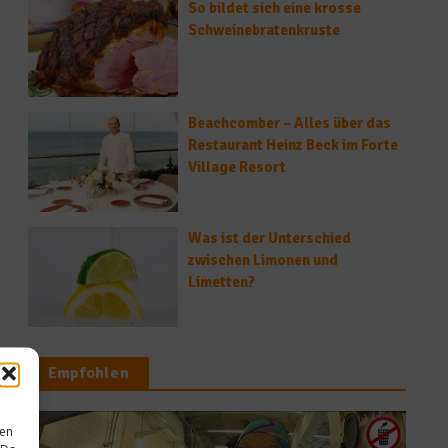
So bildet sich eine krosse
Schweinebratenkruste
Beachcomber – Alles über das
Restaurant Heinz Beck im Forte
Village Resort
Was ist der Unterschied
zwischen Limonen und
Limetten?
Empfohlen
sen
Rezepte