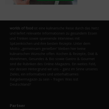
worlds of food
ist eine kulinarische Reise durch das Netz
und liefert relevante Informationen zu gesundem Essen
und Trinken sowie spannende Interviews mit
Spitzenköchen und ihre besten Rezepte. Unter dem
Motto „gemeinsam genießen“ bleiben hier keine
kulinarischen Wünsche offen. Kochen & Rezepte, Diät &
Abnehmen, Gesundes & Bio sowie Gastro & Gourmet
sind die Rubriken des Online-Magazins. Ein weites Feld,
vor dessen Hintergrund wir uns – ganz im Sinne unseres
Zieles, ein informatives und unterhaltsames
Ratgebermagazin zu sein – fragen: Was isst
Deutschland?
Partner