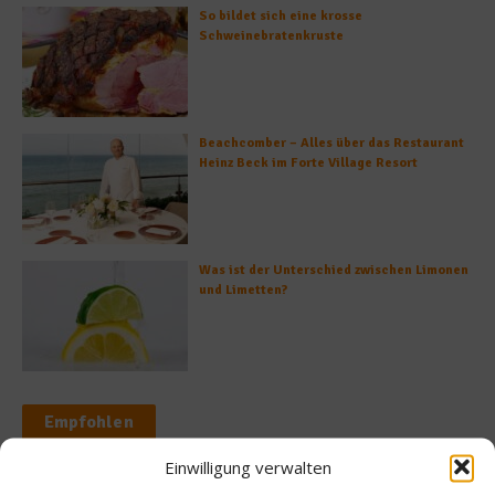
So bildet sich eine krosse
Schweinebratenkruste
Beachcomber – Alles über das Restaurant
Heinz Beck im Forte Village Resort
Was ist der Unterschied zwischen Limonen
und Limetten?
Empfohlen
Einwilligung verwalten