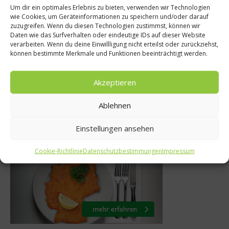
Um dir ein optimales Erlebnis zu bieten, verwenden wir Technologien
itzenköche
wie Cookies, um Geräteinformationen zu speichern und/oder darauf
Gastro & 
zuzugreifen. Wenn du diesen Technologien zustimmst, können wir
ique Crenn:
Daten wie das Surfverhalten oder eindeutige IDs auf dieser Website
Disfrutar ist
verarbeiten. Wenn du deine Einwillligung nicht erteilst oder zurückziehst,
t darf alles!
Best Resta
können bestimmte Merkmale und Funktionen beeinträchtigt werden.
 Februar 2016
21. Juli
Akzeptieren
Ablehnen
Was isst Deutschland
Einstellungen ansehen
Cookie-Richtlinie
Datenschutzbestimmungen
Impressum