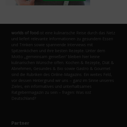
worlds of food
ist eine kulinarische Reise durch das Netz
und liefert relevante Informationen zu gesundem Essen
und Trinken sowie spannende Interviews mit
Spitzenköchen und ihre besten Rezepte. Unter dem
Motto „gemeinsam genießen“ bleiben hier keine
kulinarischen Wünsche offen. Kochen & Rezepte, Diät &
Abnehmen, Gesundes & Bio sowie Gastro & Gourmet
sind die Rubriken des Online-Magazins. Ein weites Feld,
vor dessen Hintergrund wir uns – ganz im Sinne unseres
Zieles, ein informatives und unterhaltsames
Ratgebermagazin zu sein – fragen: Was isst
Deutschland?
Partner