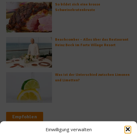
So bildet sich eine krosse
Schweinebratenkruste
Beachcomber – Alles über das Restaurant
Heinz Beck im Forte Village Resort
Was ist der Unterschied zwischen Limonen
und Limetten?
Empfohlen
Einwilligung verwalten