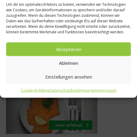
Um dir ein optimales Erlebnis zu bieten, verwenden wir Technologien
Stoppt die Ve
wie Cookies, um Geräteinformationen zu speichern und/oder darauf
Rezepte
zuzugreifen. Wenn du diesen Technologien zustimmst, können wir
Genuss außer
Daten wie das Surfverhalten oder eindeutige IDs auf dieser Website
e mit Koriander
verarbeiten. Wenn du deine Einwillligung nicht erteilst oder zurückziehst,
Res
d Lachs
können bestimmte Merkmale und Funktionen beeinträchtigt werden.
10. Mär
 Januar 2017
Akzeptieren
Ablehnen
Was isst Deutschland
Einstellungen ansehen
Cookie-Richtlinie
Datenschutzbestimmungen
Impressum