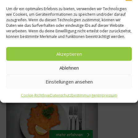
Um dir ein optimales Erlebnis zu bieten, verwenden wir Technologien
wie Cookies, um Geräteinformationen zu speichern und/oder darauf
Getränke
zuzugreifen. Wenn du diesen Technologien zustimmst, können wir
te
Daten wie das Surfverhalten oder eindeutige IDs auf dieser Website
Eine köstliche L
verarbeiten. Wenn du deine Einwillligung nicht erteilst oder zurückziehst,
chstatar
können bestimmte Merkmale und Funktionen beeinträchtigt werden.
Natur: Federw
er 2014
9. Oktober 2012
Akzeptieren
Ablehnen
Einstellungen ansehen
Was isst Deutschland
Cookie-Richtlinie
Datenschutzbestimmungen
Impressum