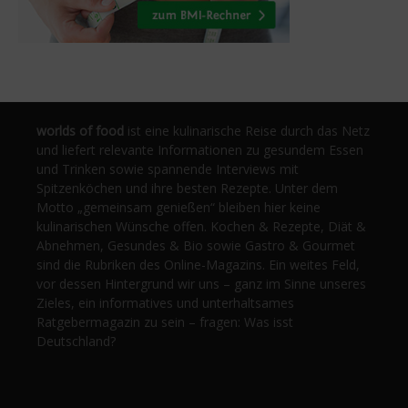
worlds of food
ist eine kulinarische Reise durch das Netz
und liefert relevante Informationen zu gesundem Essen
und Trinken sowie spannende Interviews mit
Spitzenköchen und ihre besten Rezepte. Unter dem
Motto „gemeinsam genießen“ bleiben hier keine
kulinarischen Wünsche offen. Kochen & Rezepte, Diät &
Abnehmen, Gesundes & Bio sowie Gastro & Gourmet
sind die Rubriken des Online-Magazins. Ein weites Feld,
vor dessen Hintergrund wir uns – ganz im Sinne unseres
Zieles, ein informatives und unterhaltsames
Ratgebermagazin zu sein – fragen: Was isst
Deutschland?