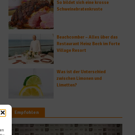
So bildet sich eine krosse
Schweinebratenkruste
Beachcomber – Alles über das
Restaurant Heinz Beck im Forte
Village Resort
Was ist der Unterschied
zwischen Limonen und
Limetten?
Empfohlen
sen