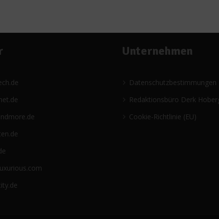
r
Unternehmen
ech.de
Datenschutzbestimmungen
net.de
Redaktionsbüro Derk Hober
andmore.de
Cookie-Richtlinie (EU)
ten.de
de
luxurious.com
ity.de