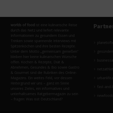
worlds of food
ist eine kulinarische Reise
Partne
durch das Netz und liefert relevante
Informationen zu gesundem Essen und
Trinken sowie spannende Interviews mit
planetoft
Spitzenköchen und ihre besten Rezepte.
Unter dem Motto „gemeinsam genießen“
gesünder
bleiben hier keine kulinarischen Wünsche
business
offen. Kochen & Rezepte, Diät &
Abnehmen, Gesundes & Bio sowie Gastro
netzathle
& Gourmet sind die Rubriken des Online-
Magazins. Ein weites Feld, vor dessen
urbanlife.
Hintergrund wir uns – ganz im Sinne
fast-and-
unseres Zieles, ein informatives und
unterhaltsames Ratgebermagazin zu sein
newfoodc
– fragen: Was isst Deutschland?