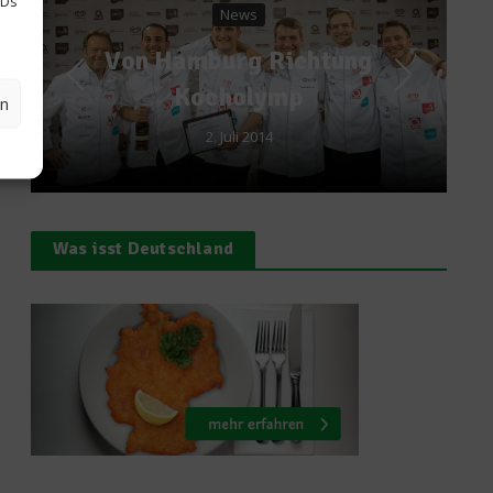
IDs
Spitzenköche
Richtung
Mike Wehrle – Sev
ymp
Kitchens
en
14
8. Mai 2023
Was isst Deutschland