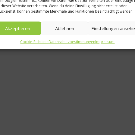
hnologien zustimmst, können wir Daten wie das Surfverhalten oder eindeutige 
News
 dieser Website verarbeiten. Wenn du deine Einwillligung nicht erteilst oder
ückziehst, können bestimmte Merkmale und Funktionen beeinträchtigt werden.
Von Hamburg 
Kochol
Akzeptieren
Ablehnen
Einstellungen anseh
2. Juli 20
Cookie-Richtlinie
Datenschutzbestimmungen
Impressum