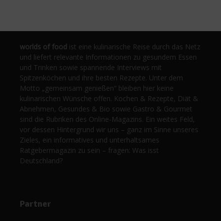
worlds of food
ist eine kulinarische Reise durch das Netz
und liefert relevante Informationen zu gesundem Essen
und Trinken sowie spannende Interviews mit
Spitzenköchen und ihre besten Rezepte. Unter dem
Motto „gemeinsam genießen“ bleiben hier keine
kulinarischen Wünsche offen. Kochen & Rezepte, Diät &
Abnehmen, Gesundes & Bio sowie Gastro & Gourmet
sind die Rubriken des Online-Magazins. Ein weites Feld,
vor dessen Hintergrund wir uns – ganz im Sinne unseres
Zieles, ein informatives und unterhaltsames
Ratgebermagazin zu sein – fragen: Was isst
Deutschland?
Partner