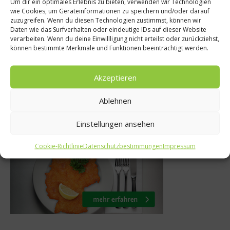
Um dir ein optimales Erlebnis zu bieten, verwenden wir Technologien
er
wie Cookies, um Geräteinformationen zu speichern und/oder darauf
Weinwettbewerb 
zuzugreifen. Wenn du diesen Technologien zustimmst, können wir
rei Sterne /
Daten wie das Surfverhalten oder eindeutige IDs auf dieser Website
ProWein 2015 –
verarbeiten. Wenn du deine Einwillligung nicht erteilst oder zurückziehst,
se
können bestimmte Merkmale und Funktionen beeinträchtigt werden.
Preisträge
r 2019
20. März 2015
Akzeptieren
Ablehnen
Was isst Deutschland
Einstellungen ansehen
Cookie-Richtlinie
Datenschutzbestimmungen
Impressum