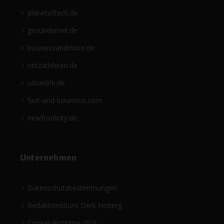
planetoftech.de
gesündernet.de
businessandmore.de
netzathleten.de
urbanlife.de
fast-and-luxurious.com
newfoodcity.de
Unternehmen
Datenschutzbestimmungen
Redaktionsbüro Derk Hoberg
Cookie-Richtlinie (EU)