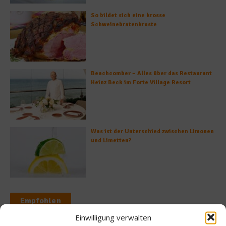
So bildet sich eine krosse
Schweinebratenkruste
Beachcomber – Alles über das Restaurant
Heinz Beck im Forte Village Resort
Was ist der Unterschied zwischen Limonen
und Limetten?
Empfohlen
Einwilligung verwalten