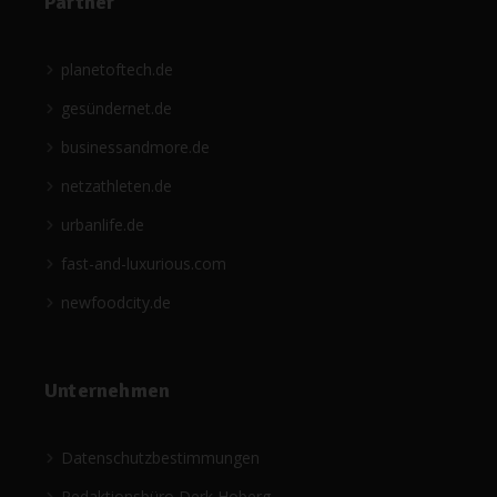
Partner
planetoftech.de
gesündernet.de
businessandmore.de
netzathleten.de
urbanlife.de
fast-and-luxurious.com
newfoodcity.de
Unternehmen
Datenschutzbestimmungen
Redaktionsbüro Derk Hoberg