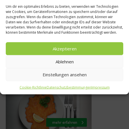
Spitzenköch
Um dir ein optimales Erlebnis zu bieten, verwenden wir Technologien
wie Cookies, um Geräteinformationen zu speichern und/oder darauf
ws
Holger Strom
zuzugreifen. Wenn du diesen Technologien zustimmst, können wir
Daten wie das Surfverhalten oder eindeutige IDs auf dieser Website
ch wird als
Interview 
verarbeiten. Wenn du deine Einwillligung nicht erteilst oder zurückziehst,
können bestimmte Merkmale und Funktionen beeinträchtigt werden.
etrachtet
Nationalspieler 
wie zu Hause
li 2011
Akzeptieren
9. Juli 2012
Ablehnen
Einstellungen ansehen
Was isst Deutschland
Cookie-Richtlinie
Datenschutzbestimmungen
Impressum