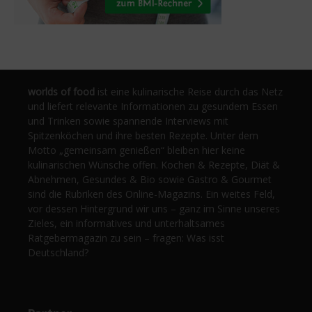
worlds of food
ist eine kulinarische Reise durch das Netz
und liefert relevante Informationen zu gesundem Essen
und Trinken sowie spannende Interviews mit
Spitzenköchen und ihre besten Rezepte. Unter dem
Motto „gemeinsam genießen“ bleiben hier keine
kulinarischen Wünsche offen. Kochen & Rezepte, Diät &
Abnehmen, Gesundes & Bio sowie Gastro & Gourmet
sind die Rubriken des Online-Magazins. Ein weites Feld,
vor dessen Hintergrund wir uns – ganz im Sinne unseres
Zieles, ein informatives und unterhaltsames
Ratgebermagazin zu sein – fragen: Was isst
Deutschland?