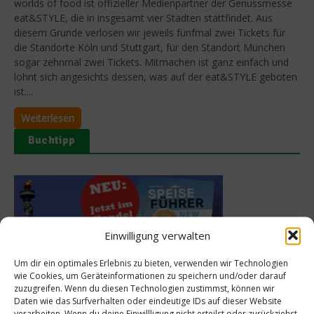
worlds of food ist offizieller Medienpartner der Genussmesse
eat&STYLE, die in insgesamt vier Städten stattfindet. Aus
diesem Grunde verlosen wir jeweils fünfmal zwei Tickets für
die Standorte Köln und Stuttgart, für den Standort München
sogar zehnmal zwei Tickets. Mitmachen ist ganz einfach und
lohnt sich angesichts dessen, was auf der eat&STYLE geboten
ist....
Weiterlesen
Buchtipp
Einwilligung verwalten
Um dir ein optimales Erlebnis zu bieten, verwenden wir Technologien
wie Cookies, um Geräteinformationen zu speichern und/oder darauf
zuzugreifen. Wenn du diesen Technologien zustimmst, können wir
Daten wie das Surfverhalten oder eindeutige IDs auf dieser Website
verarbeiten. Wenn du deine Einwillligung nicht erteilst oder zurückziehst,