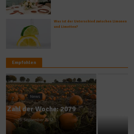
Was ist der Unterschied zwischen Limonen
und Limetten?
Empfohlen
Rezepte
Rinderjus – dunkle
Französische Grundsauce
12. August 2014