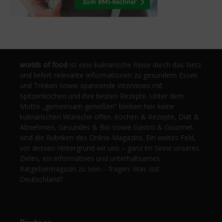
worlds of food
ist eine kulinarische Reise durch das Netz
und liefert relevante Informationen zu gesundem Essen
und Trinken sowie spannende Interviews mit
Spitzenköchen und ihre besten Rezepte. Unter dem
Motto „gemeinsam genießen“ bleiben hier keine
kulinarischen Wünsche offen. Kochen & Rezepte, Diät &
Abnehmen, Gesundes & Bio sowie Gastro & Gourmet
sind die Rubriken des Online-Magazins. Ein weites Feld,
vor dessen Hintergrund wir uns – ganz im Sinne unseres
Zieles, ein informatives und unterhaltsames
Ratgebermagazin zu sein – fragen: Was isst
Deutschland?