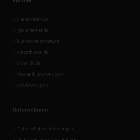
Partner
planetoftech.de
gesündernet.de
businessandmore.de
netzathleten.de
urbanlife.de
fast-and-luxurious.com
newfoodcity.de
Unternehmen
Datenschutzbestimmungen
Redaktionsbüro Derk Hoberg