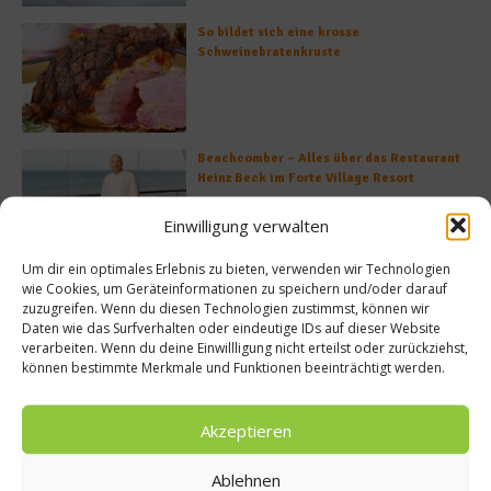
So bildet sich eine krosse
Schweinebratenkruste
Beachcomber – Alles über das Restaurant
Heinz Beck im Forte Village Resort
Einwilligung verwalten
Um dir ein optimales Erlebnis zu bieten, verwenden wir Technologien
Was ist der Unterschied zwischen Limonen
wie Cookies, um Geräteinformationen zu speichern und/oder darauf
und Limetten?
zuzugreifen. Wenn du diesen Technologien zustimmst, können wir
Daten wie das Surfverhalten oder eindeutige IDs auf dieser Website
verarbeiten. Wenn du deine Einwillligung nicht erteilst oder zurückziehst,
können bestimmte Merkmale und Funktionen beeinträchtigt werden.
Akzeptieren
Empfohlen
Ablehnen