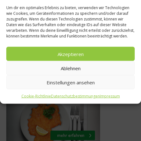
Um dir ein optimales Erlebnis zu bieten, verwenden wir Technologien
wie Cookies, um Geräteinformationen zu speichern und/oder darauf
Rezepte
zuzugreifen. Wenn du diesen Technologien zustimmst, können wir
 Agrilution:
Daten wie das Surfverhalten oder eindeutige IDs auf dieser Website
Rezept: Zoodles m
verarbeiten. Wenn du deine Einwillligung nicht erteilst oder zurückziehst,
it Hoisin-
können bestimmte Merkmale und Funktionen beeinträchtigt werden.
Gemüse, Rührei un
e
11. August 2018
Akzeptieren
20
Ablehnen
Einstellungen ansehen
Was isst Deutschland
Cookie-Richtlinie
Datenschutzbestimmungen
Impressum