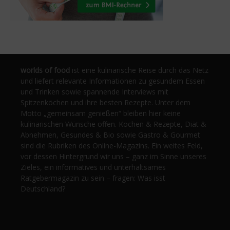
worlds of food
ist eine kulinarische Reise durch das Netz
und liefert relevante Informationen zu gesundem Essen
und Trinken sowie spannende Interviews mit
Spitzenköchen und ihre besten Rezepte. Unter dem
Motto „gemeinsam genießen“ bleiben hier keine
kulinarischen Wünsche offen. Kochen & Rezepte, Diät &
Abnehmen, Gesundes & Bio sowie Gastro & Gourmet
sind die Rubriken des Online-Magazins. Ein weites Feld,
vor dessen Hintergrund wir uns – ganz im Sinne unseres
Zieles, ein informatives und unterhaltsames
Ratgebermagazin zu sein – fragen: Was isst
Deutschland?