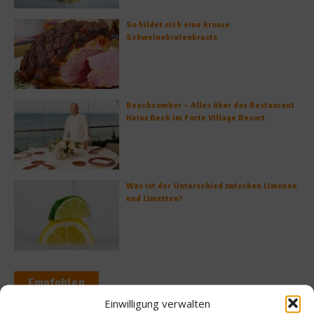
So bildet sich eine krosse
Schweinebratenkruste
Beachcomber – Alles über das Restaurant
Heinz Beck im Forte Village Resort
Was ist der Unterschied zwischen Limonen
und Limetten?
Empfohlen
Einwilligung verwalten