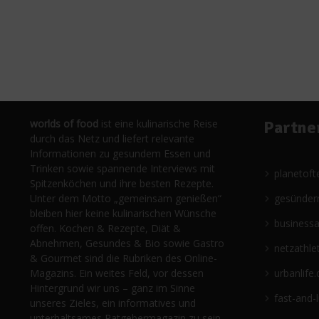
worlds of food
ist eine kulinarische Reise
Partne
durch das Netz und liefert relevante
Informationen zu gesundem Essen und
Trinken sowie spannende Interviews mit
planetoft
Spitzenköchen und ihre besten Rezepte.
Unter dem Motto „gemeinsam genießen“
gesünder
bleiben hier keine kulinarischen Wünsche
business
offen. Kochen & Rezepte, Diät &
Abnehmen, Gesundes & Bio sowie Gastro
netzathle
& Gourmet sind die Rubriken des Online-
Magazins. Ein weites Feld, vor dessen
urbanlife.
Hintergrund wir uns – ganz im Sinne
fast-and-
unseres Zieles, ein informatives und
unterhaltsames Ratgebermagazin zu sein