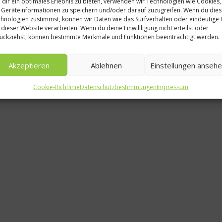
dir ein optimales Erlebnis zu bieten, verwenden wir Technologien wie Cookies,
Ne
Geräteinformationen zu speichern und/oder darauf zuzugreifen. Wenn du die
hnologien zustimmst, können wir Daten wie das Surfverhalten oder eindeutige 
Das Schauke
 dieser Website verarbeiten. Wenn du deine Einwillligung nicht erteilst oder
ückziehst, können bestimmte Merkmale und Funktionen beeinträchtigt werden.
von Ko
20. Mär
Akzeptieren
Ablehnen
Einstellungen anseh
Cookie-Richtlinie
Datenschutzbestimmungen
Impressum