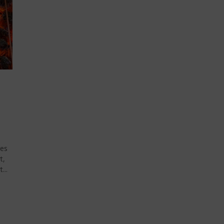
res
t,
...