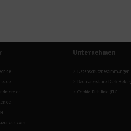
r
Unternehmen
ech.de
Datenschutzbestimmungen
net.de
Redaktionsbüro Derk Hober
andmore.de
Cookie-Richtlinie (EU)
ten.de
de
luxurious.com