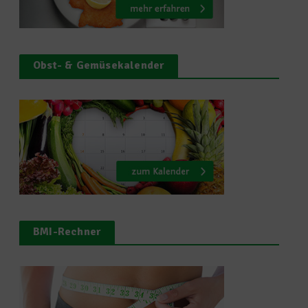
Obst- & Gemüsekalender
BMI-Rechner