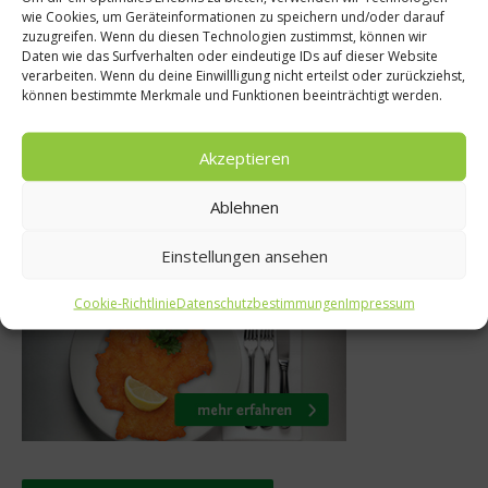
wie Cookies, um Geräteinformationen zu speichern und/oder darauf
zuzugreifen. Wenn du diesen Technologien zustimmst, können wir
rneköche bei
So groß wie noc
Daten wie das Surfverhalten oder eindeutige IDs auf dieser Website
der Sterne“
Convent Berl
verarbeiten. Wenn du deine Einwillligung nicht erteilst oder zurückziehst,
können bestimmte Merkmale und Funktionen beeinträchtigt werden.
uar 2016
10. September 
Akzeptieren
Ablehnen
Was isst Deutschland
Einstellungen ansehen
Cookie-Richtlinie
Datenschutzbestimmungen
Impressum