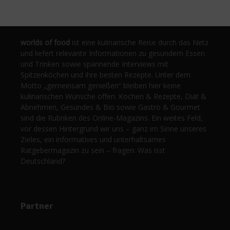
worlds of food
ist eine kulinarische Reise durch das Netz
und liefert relevante Informationen zu gesundem Essen
und Trinken sowie spannende Interviews mit
Spitzenköchen und ihre besten Rezepte. Unter dem
Motto „gemeinsam genießen“ bleiben hier keine
kulinarischen Wünsche offen. Kochen & Rezepte, Diät &
Abnehmen, Gesundes & Bio sowie Gastro & Gourmet
sind die Rubriken des Online-Magazins. Ein weites Feld,
vor dessen Hintergrund wir uns – ganz im Sinne unseres
Zieles, ein informatives und unterhaltsames
Ratgebermagazin zu sein – fragen: Was isst
Deutschland?
Partner