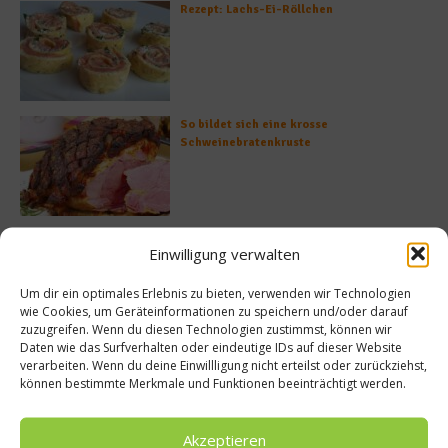
Rezept: Lachs-Ei-Röllchen
So bildet sich eine krosse
Schweinebratenkruste
Beachcomber – Alles über das Restaurant
Einwilligung verwalten
Heinz Beck im Forte Village Resort
Um dir ein optimales Erlebnis zu bieten, verwenden wir Technologien
wie Cookies, um Geräteinformationen zu speichern und/oder darauf
zuzugreifen. Wenn du diesen Technologien zustimmst, können wir
Daten wie das Surfverhalten oder eindeutige IDs auf dieser Website
Was ist der Unterschied zwischen Limonen
verarbeiten. Wenn du deine Einwillligung nicht erteilst oder zurückziehst,
und Limetten?
können bestimmte Merkmale und Funktionen beeinträchtigt werden.
Akzeptieren