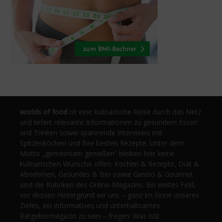
worlds of food
ist eine kulinarische Reise durch das Netz
und liefert relevante Informationen zu gesundem Essen
und Trinken sowie spannende Interviews mit
Spitzenköchen und ihre besten Rezepte. Unter dem
Motto „gemeinsam genießen“ bleiben hier keine
kulinarischen Wünsche offen. Kochen & Rezepte, Diät &
Abnehmen, Gesundes & Bio sowie Gastro & Gourmet
sind die Rubriken des Online-Magazins. Ein weites Feld,
vor dessen Hintergrund wir uns – ganz im Sinne unseres
Zieles, ein informatives und unterhaltsames
Ratgebermagazin zu sein – fragen: Was isst