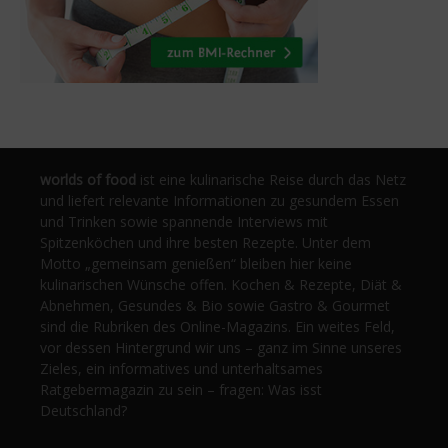
worlds of food
ist eine kulinarische Reise durch das Netz
und liefert relevante Informationen zu gesundem Essen
und Trinken sowie spannende Interviews mit
Spitzenköchen und ihre besten Rezepte. Unter dem
Motto „gemeinsam genießen“ bleiben hier keine
kulinarischen Wünsche offen. Kochen & Rezepte, Diät &
Abnehmen, Gesundes & Bio sowie Gastro & Gourmet
sind die Rubriken des Online-Magazins. Ein weites Feld,
vor dessen Hintergrund wir uns – ganz im Sinne unseres
Zieles, ein informatives und unterhaltsames
Ratgebermagazin zu sein – fragen: Was isst
Deutschland?