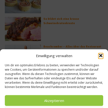
So bildet sich eine krosse
Schweinebratenkruste
Beachcomber – Alles über das Restaurant
Heinz Beck im Forte Village Resort
Einwilligung verwalten
Um dir ein optimales Erlebnis zu bieten, verwenden wir Technologien
wie Cookies, um Geräteinformationen zu speichern und/oder darauf
zuzugreifen. Wenn du diesen Technologien zustimmst, können wir
Was ist der Unterschied zwischen Limonen
Daten wie das Surfverhalten oder eindeutige IDs auf dieser Website
und Limetten?
verarbeiten. Wenn du deine Einwillligung nicht erteilst oder zurückziehst,
können bestimmte Merkmale und Funktionen beeinträchtigt werden.
Akzeptieren
Empfohlen