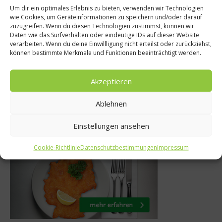
Um dir ein optimales Erlebnis zu bieten, verwenden wir Technologien
wie Cookies, um Geräteinformationen zu speichern und/oder darauf
Getränke
Was isst De
zuzugreifen. Wenn du diesen Technologien zustimmst, können wir
Daten wie das Surfverhalten oder eindeutige IDs auf dieser Website
osso 2013 – Die
Hot Dog – Fa
verarbeiten. Wenn du deine Einwillligung nicht erteilst oder zurückziehst,
können bestimmte Merkmale und Funktionen beeinträchtigt werden.
eine Italiens
deutschen
 Oktober 2012
19. Mär
Akzeptieren
Ablehnen
Einstellungen ansehen
Was isst Deutschland
Cookie-Richtlinie
Datenschutzbestimmungen
Impressum