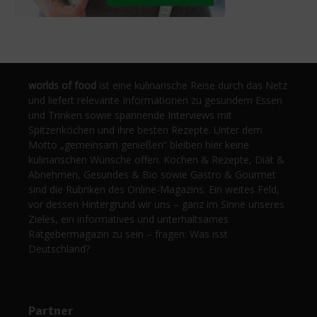
worlds of food
ist eine kulinarische Reise durch das Netz
und liefert relevante Informationen zu gesundem Essen
und Trinken sowie spannende Interviews mit
Spitzenköchen und ihre besten Rezepte. Unter dem
Motto „gemeinsam genießen“ bleiben hier keine
kulinarischen Wünsche offen. Kochen & Rezepte, Diät &
Abnehmen, Gesundes & Bio sowie Gastro & Gourmet
sind die Rubriken des Online-Magazins. Ein weites Feld,
vor dessen Hintergrund wir uns – ganz im Sinne unseres
Zieles, ein informatives und unterhaltsames
Ratgebermagazin zu sein – fragen: Was isst
Deutschland?
Partner