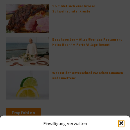
So bildet sich eine krosse
Schweinebratenkruste
Beachcomber – Alles über das Restaurant
Heinz Beck im Forte Village Resort
Was ist der Unterschied zwischen Limonen
und Limetten?
Empfohlen
Einwilligung verwalten