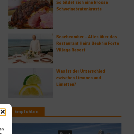
So bildet sich eine krosse
Schweinebratenkruste
Beachcomber – Alles über das
Restaurant Heinz Beck im Forte
Village Resort
Was ist der Unterschied
zwischen Limonen und
Limetten?
Empfohlen
sen
eise