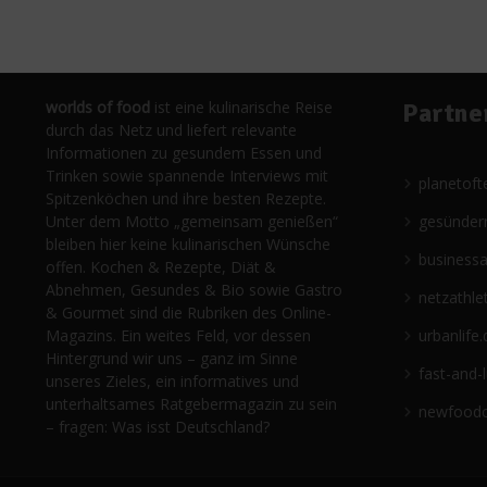
worlds of food
ist eine kulinarische Reise
Partne
durch das Netz und liefert relevante
Informationen zu gesundem Essen und
Trinken sowie spannende Interviews mit
planetoft
Spitzenköchen und ihre besten Rezepte.
Unter dem Motto „gemeinsam genießen“
gesünder
bleiben hier keine kulinarischen Wünsche
business
offen. Kochen & Rezepte, Diät &
Abnehmen, Gesundes & Bio sowie Gastro
netzathle
& Gourmet sind die Rubriken des Online-
Magazins. Ein weites Feld, vor dessen
urbanlife.
Hintergrund wir uns – ganz im Sinne
fast-and-
unseres Zieles, ein informatives und
unterhaltsames Ratgebermagazin zu sein
newfoodc
– fragen: Was isst Deutschland?