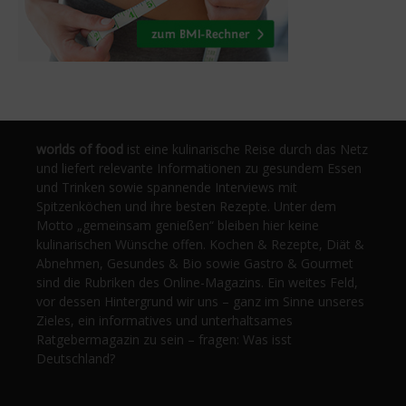
worlds of food
ist eine kulinarische Reise durch das Netz
und liefert relevante Informationen zu gesundem Essen
und Trinken sowie spannende Interviews mit
Spitzenköchen und ihre besten Rezepte. Unter dem
Motto „gemeinsam genießen“ bleiben hier keine
kulinarischen Wünsche offen. Kochen & Rezepte, Diät &
Abnehmen, Gesundes & Bio sowie Gastro & Gourmet
sind die Rubriken des Online-Magazins. Ein weites Feld,
vor dessen Hintergrund wir uns – ganz im Sinne unseres
Zieles, ein informatives und unterhaltsames
Ratgebermagazin zu sein – fragen: Was isst
Deutschland?