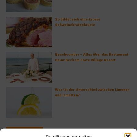
So bildet sich eine krosse
Schweinebratenkruste
Beachcomber – Alles über das Restaurant
Heinz Beck im Forte Village Resort
Was ist der Unterschied zwischen Limonen
und Limetten?
Empfohlen
Einwilligung verwalten