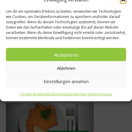
Um dir ein optimales Erlebnis zu bieten, verwenden wir Technologien
wie Cookies, um Geräteinformationen zu speichern und/oder darauf
Kochen & Rezepte
zuzugreifen. Wenn du diesen Technologien zustimmst, können wir
urmet
Daten wie das Surfverhalten oder eindeutige IDs auf dieser Website
Alles Pasta oder
verarbeiten. Wenn du deine Einwillligung nicht erteilst oder zurückziehst,
 Noma als
können bestimmte Merkmale und Funktionen beeinträchtigt werden.
welche Nudel-Sort
mie-Helden
es?
Akzeptieren
021
19. Januar 2011
Ablehnen
Einstellungen ansehen
Was isst Deutschland
Cookie-Richtlinie
Datenschutzbestimmungen
Impressum