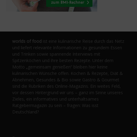
worlds of food
ist eine kulinarische Reise durch das Netz
und liefert relevante Informationen zu gesundem Essen
und Trinken sowie spannende Interviews mit
Spitzenköchen und ihre besten Rezepte. Unter dem
Motto „gemeinsam genießen“ bleiben hier keine
kulinarischen Wünsche offen. Kochen & Rezepte, Diät &
Abnehmen, Gesundes & Bio sowie Gastro & Gourmet
sind die Rubriken des Online-Magazins. Ein weites Feld,
vor dessen Hintergrund wir uns – ganz im Sinne unseres
Zieles, ein informatives und unterhaltsames
Ratgebermagazin zu sein – fragen: Was isst
Deutschland?