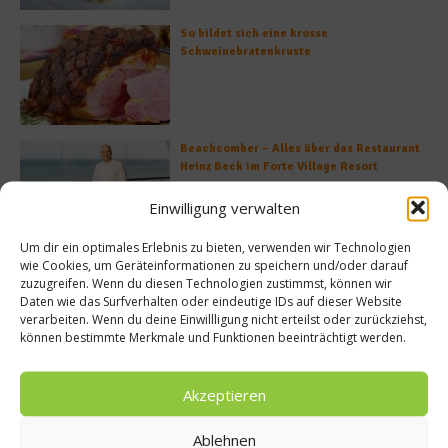
So bildet sich eine krosse
Schweinebratenkruste
Beachcomber – Alles über das Restaurant
Heinz Beck im Forte Village Resort
Einwilligung verwalten
Um dir ein optimales Erlebnis zu bieten, verwenden wir Technologien
Was ist der Unterschied zwischen Limonen
wie Cookies, um Geräteinformationen zu speichern und/oder darauf
und Limetten?
zuzugreifen. Wenn du diesen Technologien zustimmst, können wir
Daten wie das Surfverhalten oder eindeutige IDs auf dieser Website
verarbeiten. Wenn du deine Einwillligung nicht erteilst oder zurückziehst,
können bestimmte Merkmale und Funktionen beeinträchtigt werden.
Akzeptieren
Empfohlen
Ablehnen