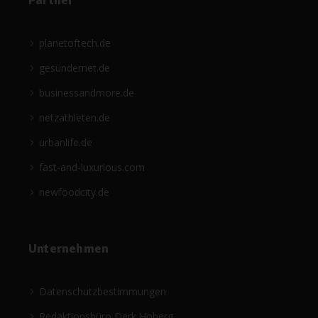
Partner
planetoftech.de
gesündernet.de
businessandmore.de
netzathleten.de
urbanlife.de
fast-and-luxurious.com
newfoodcity.de
Unternehmen
Datenschutzbestimmungen
Redaktionsbüro Derk Hoberg