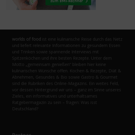
worlds of food
ist eine kulinarische Reise durch das Netz
und liefert relevante Informationen zu gesundem Essen
und Trinken sowie spannende Interviews mit
Spitzenköchen und ihre besten Rezepte. Unter dem
Motto „gemeinsam genießen“ bleiben hier keine
kulinarischen Wünsche offen. Kochen & Rezepte, Diät &
Abnehmen, Gesundes & Bio sowie Gastro & Gourmet
sind die Rubriken des Online-Magazins. Ein weites Feld,
vor dessen Hintergrund wir uns – ganz im Sinne unseres
Zieles, ein informatives und unterhaltsames
Ratgebermagazin zu sein – fragen: Was isst
Deutschland?