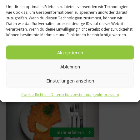
Rezept
Um dir ein optimales Erlebnis zu bieten, verwenden wir Technologien
wie Cookies, um Geräteinformationen zu speichern und/oder darauf
News
Witzigm
zuzugreifen. Wenn du diesen Technologien zustimmst, können wir
Daten wie das Surfverhalten oder eindeutige IDs auf dieser Website
Council gründet
Lieblingsg
verarbeiten. Wenn du deine Einwillligung nicht erteilst oder zurückziehst,
l-Forum
können bestimmte Merkmale und Funktionen beeinträchtigt werden.
Spiegeleier auf
mit Albat
ärz 2013
Akzeptieren
19. Januar 
Ablehnen
Einstellungen ansehen
Was isst Deutschland
Cookie-Richtlinie
Datenschutzbestimmungen
Impressum