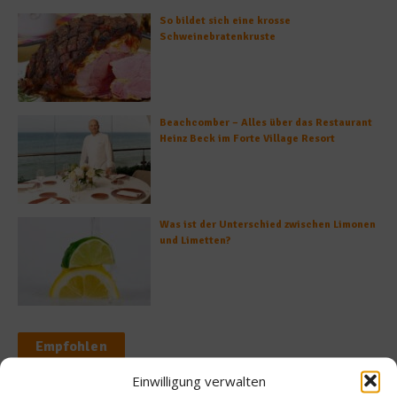
So bildet sich eine krosse
Schweinebratenkruste
Beachcomber – Alles über das Restaurant
Heinz Beck im Forte Village Resort
Was ist der Unterschied zwischen Limonen
und Limetten?
Empfohlen
Einwilligung verwalten