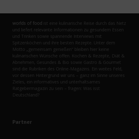
worlds of food
ist eine kulinarische Reise durch das Netz
und liefert relevante Informationen zu gesundem Essen
und Trinken sowie spannende Interviews mit
Spitzenköchen und ihre besten Rezepte. Unter dem
Motto „gemeinsam genießen“ bleiben hier keine
kulinarischen Wünsche offen. Kochen & Rezepte, Diät &
Abnehmen, Gesundes & Bio sowie Gastro & Gourmet
sind die Rubriken des Online-Magazins. Ein weites Feld,
vor dessen Hintergrund wir uns – ganz im Sinne unseres
Zieles, ein informatives und unterhaltsames
Ratgebermagazin zu sein – fragen: Was isst
Deutschland?
Partner