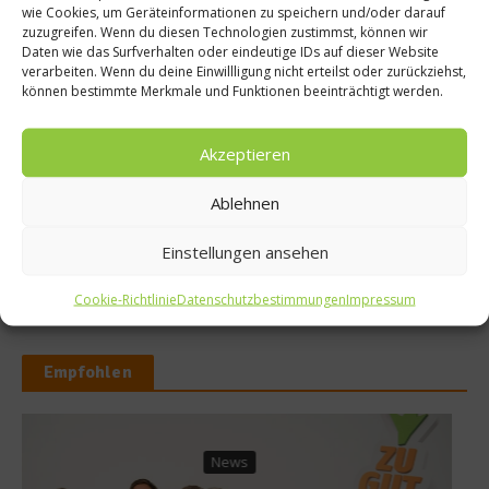
wie Cookies, um Geräteinformationen zu speichern und/oder darauf
zuzugreifen. Wenn du diesen Technologien zustimmst, können wir
Daten wie das Surfverhalten oder eindeutige IDs auf dieser Website
verarbeiten. Wenn du deine Einwillligung nicht erteilst oder zurückziehst,
können bestimmte Merkmale und Funktionen beeinträchtigt werden.
Beachcomber – Alles über das Restaurant
Heinz Beck im Forte Village Resort
Akzeptieren
Ablehnen
Was ist der Unterschied zwischen Limonen
und Limetten?
Einstellungen ansehen
Cookie-Richtlinie
Datenschutzbestimmungen
Impressum
Empfohlen
News