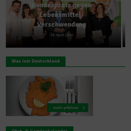
Goldener Windbeutel 2014
geht an Nestlé
1. Oktober 2014
Was isst Deutschland
Obst- & Gemüsekalender