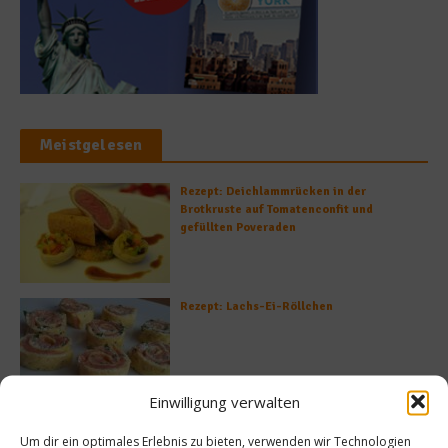
Meistgelesen
Rezept: Deichlammrücken in der
Brotkruste auf Tomatenconfit und
gefüllten Poveraden
Rezept: Lachs-Ei-Röllchen
Einwilligung verwalten
So bildet sich eine krosse
Schweinebratenkruste
Um dir ein optimales Erlebnis zu bieten, verwenden wir Technologien