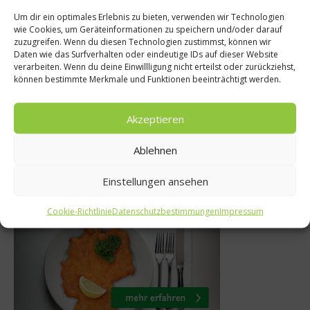
Um dir ein optimales Erlebnis zu bieten, verwenden wir Technologien
wie Cookies, um Geräteinformationen zu speichern und/oder darauf
News
s & Bio
zuzugreifen. Wenn du diesen Technologien zustimmst, können wir
Daten wie das Surfverhalten oder eindeutige IDs auf dieser Website
Manuel Schmuck 
Ernährung für
verarbeiten. Wenn du deine Einwillligung nicht erteilst oder zurückziehst,
können bestimmte Merkmale und Funktionen beeinträchtigt werden.
Liste
de Prostata
5. Februar 20
mber 2025
Akzeptieren
Ablehnen
Einstellungen ansehen
Was isst Deutschland
Cookie-Richtlinie
Datenschutzbestimmungen
Impressum