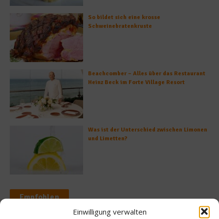
So bildet sich eine krosse
Schweinebratenkruste
Beachcomber – Alles über das Restaurant
Heinz Beck im Forte Village Resort
Was ist der Unterschied zwischen Limonen
und Limetten?
Empfohlen
Einwilligung verwalten