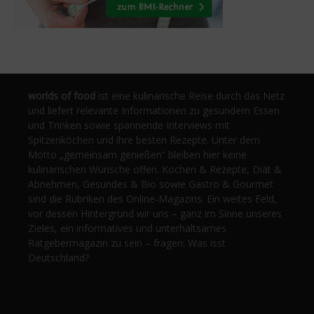
worlds of food
ist eine kulinarische Reise durch das Netz
und liefert relevante Informationen zu gesundem Essen
und Trinken sowie spannende Interviews mit
Spitzenköchen und ihre besten Rezepte. Unter dem
Motto „gemeinsam genießen“ bleiben hier keine
kulinarischen Wünsche offen. Kochen & Rezepte, Diät &
Abnehmen, Gesundes & Bio sowie Gastro & Gourmet
sind die Rubriken des Online-Magazins. Ein weites Feld,
vor dessen Hintergrund wir uns – ganz im Sinne unseres
Zieles, ein informatives und unterhaltsames
Ratgebermagazin zu sein – fragen: Was isst
Deutschland?