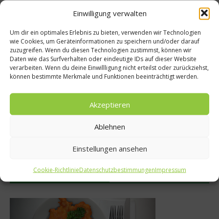
Einwilligung verwalten
Empfohlen
Um dir ein optimales Erlebnis zu bieten, verwenden wir Technologien
wie Cookies, um Geräteinformationen zu speichern und/oder darauf
zuzugreifen. Wenn du diesen Technologien zustimmst, können wir
te
Daten wie das Surfverhalten oder eindeutige IDs auf dieser Website
News
verarbeiten. Wenn du deine Einwillligung nicht erteilst oder zurückziehst,
es-Finalist
können bestimmte Merkmale und Funktionen beeinträchtigt werden.
Paznaun startet
brandt im
Genuss-Wander
Akzeptieren
ait
13. Juli 2020
Ablehnen
r 2015
Einstellungen ansehen
Cookie-Richtlinie
Datenschutzbestimmungen
Impressum
Was isst Deutschland