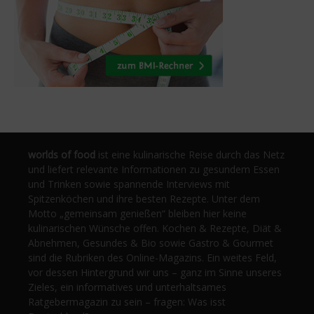
worlds of food
ist eine kulinarische Reise durch das Netz
und liefert relevante Informationen zu gesundem Essen
und Trinken sowie spannende Interviews mit
Spitzenköchen und ihre besten Rezepte. Unter dem
Motto „gemeinsam genießen“ bleiben hier keine
kulinarischen Wünsche offen. Kochen & Rezepte, Diät &
Abnehmen, Gesundes & Bio sowie Gastro & Gourmet
sind die Rubriken des Online-Magazins. Ein weites Feld,
vor dessen Hintergrund wir uns – ganz im Sinne unseres
Zieles, ein informatives und unterhaltsames
Ratgebermagazin zu sein – fragen: Was isst