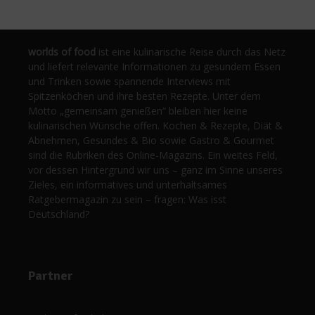
worlds of food
ist eine kulinarische Reise durch das Netz
und liefert relevante Informationen zu gesundem Essen
und Trinken sowie spannende Interviews mit
Spitzenköchen und ihre besten Rezepte. Unter dem
Motto „gemeinsam genießen“ bleiben hier keine
kulinarischen Wünsche offen. Kochen & Rezepte, Diät &
Abnehmen, Gesundes & Bio sowie Gastro & Gourmet
sind die Rubriken des Online-Magazins. Ein weites Feld,
vor dessen Hintergrund wir uns – ganz im Sinne unseres
Zieles, ein informatives und unterhaltsames
Ratgebermagazin zu sein – fragen: Was isst
Deutschland?
Partner