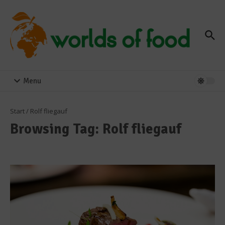
Zum Inhalt springen
Menu
Start
/
Rolf fliegauf
Browsing Tag: Rolf fliegauf