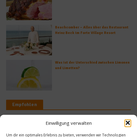
Beachcomber – Alles über das Restaurant
Heinz Beck im Forte Village Resort
Was ist der Unterschied zwischen Limonen
und Limetten?
Empfohlen
Einwilligung verwalten
News
Stoppt
Um dir ein optimales Erlebnis zu bieten, verwenden wir Technologien