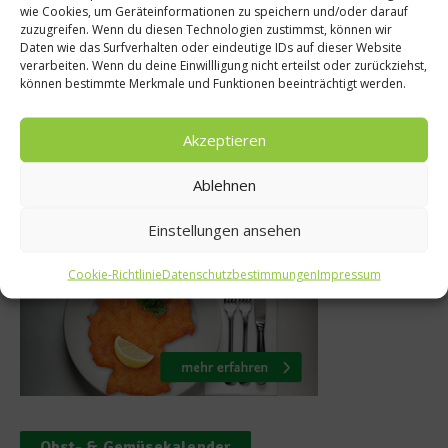
lo e Tartufo Gala –
Init
wie Cookies, um Geräteinformationen zu speichern und/oder darauf
zuzugreifen. Wenn du diesen Technologien zustimmst, können wir
ion für den guten
Lebensmit
Daten wie das Surfverhalten oder eindeutige IDs auf dieser Website
verarbeiten. Wenn du deine Einwillligung nicht erteilst oder zurückziehst,
Zweck
g ze
können bestimmte Merkmale und Funktionen beeinträchtigt werden.
26. November 2014
28.
Akzeptieren
Ablehnen
Was isst Deutschland
Einstellungen ansehen
Cookie-Richtlinie
Datenschutzbestimmungen
Impressum
Obst- & Gemüsekalender