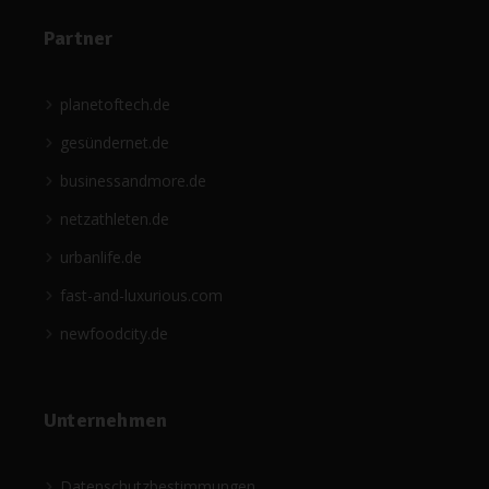
Partner
planetoftech.de
gesündernet.de
businessandmore.de
netzathleten.de
urbanlife.de
fast-and-luxurious.com
newfoodcity.de
Unternehmen
Datenschutzbestimmungen