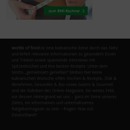
worlds of food
ist eine kulinarische Reise durch das Netz
und liefert relevante Informationen zu gesundem Essen
und Trinken sowie spannende Interviews mit
Spitzenköchen und ihre besten Rezepte. Unter dem
Motto „gemeinsam genießen“ bleiben hier keine
kulinarischen Wünsche offen. Kochen & Rezepte, Diät &
Abnehmen, Gesundes & Bio sowie Gastro & Gourmet
sind die Rubriken des Online-Magazins. Ein weites Feld,
vor dessen Hintergrund wir uns – ganz im Sinne unseres
Zieles, ein informatives und unterhaltsames
Ratgebermagazin zu sein – fragen: Was isst
Deutschland?