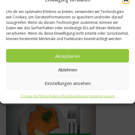
Um dir ein optimales Erlebnis zu bieten, verwenden wir Technologien
s
wie Cookies, um Geräteinformationen zu speichern und/oder darauf
zuzugreifen. Wenn du diesen Technologien zustimmst, können wir
Rezepte
halten der
Daten wie das Surfverhalten oder eindeutige IDs auf dieser Website
verarbeiten. Wenn du deine Einwillligung nicht erteilst oder zurückziehst,
rbraucher –
Rohkost mal an
können bestimmte Merkmale und Funktionen beeinträchtigt werden.
ur Abfall-
Ceviche aus de
erung
Akzeptieren
5. Juni 2018
t 2011
Ablehnen
Einstellungen ansehen
Was isst Deutschland
Cookie-Richtlinie
Datenschutzbestimmungen
Impressum