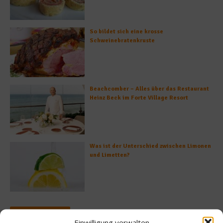
So bildet sich eine krosse
Schweinebratenkruste
Beachcomber – Alles über das Restaurant
Heinz Beck im Forte Village Resort
Was ist der Unterschied zwischen Limonen
und Limetten?
Empfohlen
Einwilligung verwalten