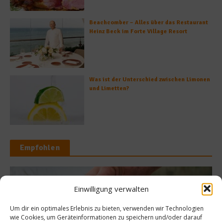
Beachcomber – Alles über das Restaurant
Heinz Beck im Forte Village Resort
Was ist der Unterschied zwischen Limonen
und Limetten?
Empfohlen
Einwilligung verwalten
R
Rezepte
Um dir ein optimales Erlebnis zu bieten, verwenden wir Technologien
Kön
zept: Roulade vom
wie Cookies, um Geräteinformationen zu speichern und/oder darauf