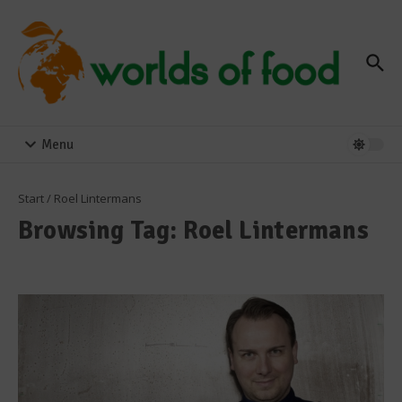
Zum Inhalt springen
Menu
Start
/
Roel Lintermans
Browsing Tag: Roel Lintermans