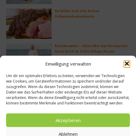
So bildet sich eine krosse
Schweinebratenkruste
Beachcomber – Alles über das Restaurant
Heinz Beck im Forte Village Resort
Einwilligung verwalten
Um dir ein optimales Erlebnis zu bieten, verwenden wir Technologien
wie Cookies, um Geräteinformationen zu speichern und/oder darauf
Was ist der Unterschied zwischen Limonen
zuzugreifen. Wenn du diesen Technologien zustimmst, können wir
und Limetten?
Daten wie das Surfverhalten oder eindeutige IDs auf dieser Website
verarbeiten. Wenn du deine Einwillligung nicht erteilst oder zurückziehst,
können bestimmte Merkmale und Funktionen beeinträchtigt werden.
Akzeptieren
Empfohlen
Ablehnen