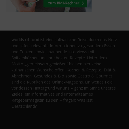
worlds of food
ist eine kulinarische Reise durch das Netz
und liefert relevante Informationen zu gesundem Essen
und Trinken sowie spannende Interviews mit
Spitzenköchen und ihre besten Rezepte. Unter dem
Motto „gemeinsam genießen“ bleiben hier keine
kulinarischen Wünsche offen. Kochen & Rezepte, Diät &
Abnehmen, Gesundes & Bio sowie Gastro & Gourmet
sind die Rubriken des Online-Magazins. Ein weites Feld,
vor dessen Hintergrund wir uns – ganz im Sinne unseres
Zieles, ein informatives und unterhaltsames
Ratgebermagazin zu sein – fragen: Was isst
Deutschland?