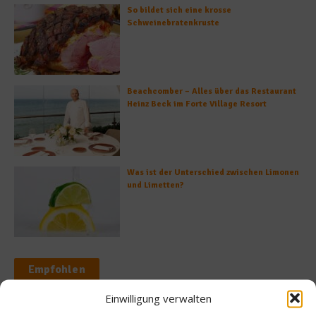
So bildet sich eine krosse
Schweinebratenkruste
Beachcomber – Alles über das Restaurant
Heinz Beck im Forte Village Resort
Was ist der Unterschied zwischen Limonen
und Limetten?
Empfohlen
Einwilligung verwalten