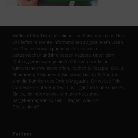
worlds of food
ist eine kulinarische Reise durch das Netz
und liefert relevante Informationen zu gesundem Essen
und Trinken sowie spannende Interviews mit
Spitzenköchen und ihre besten Rezepte. Unter dem
Motto „gemeinsam genießen“ bleiben hier keine
kulinarischen Wünsche offen. Kochen & Rezepte, Diät &
Abnehmen, Gesundes & Bio sowie Gastro & Gourmet
sind die Rubriken des Online-Magazins. Ein weites Feld,
vor dessen Hintergrund wir uns – ganz im Sinne unseres
Zieles, ein informatives und unterhaltsames
Ratgebermagazin zu sein – fragen: Was isst
Deutschland?
Partner