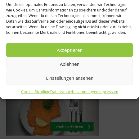
Um dir ein optimales Erlebnis zu bieten, verwenden wir Technologien
Kulinarisches 
ws
wie Cookies, um Geräteinformationen zu speichern und/oder darauf
zuzugreifen. Wenn du diesen Technologien zustimmst, können wir
Weihnachtsr
der ProWein
Daten wie das Surfverhalten oder eindeutige IDs auf dieser Website
Fenchelsalat mit
verarbeiten. Wenn du deine Einwillligung nicht erteilst oder zurückziehst,
16
können bestimmte Merkmale und Funktionen beeinträchtigt werden.
Walnüss
rz 2016
6. Dezember 2
Akzeptieren
Ablehnen
Was isst Deutschland
Einstellungen ansehen
Cookie-Richtlinie
Datenschutzbestimmungen
Impressum