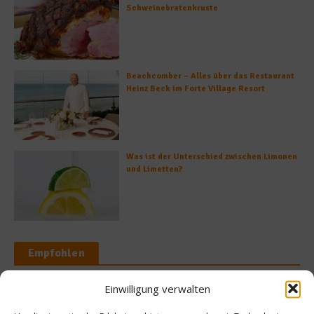
Schweinebratenkruste
Beachcomber – Alles über das Restaurant
Heinz Beck im Forte Village Resort
Was ist der Unterschied zwischen Limonen
und Limetten?
Empfohlen
Einwilligung verwalten