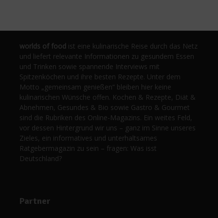
worlds of food
ist eine kulinarische Reise durch das Netz
und liefert relevante Informationen zu gesundem Essen
und Trinken sowie spannende Interviews mit
Spitzenköchen und ihre besten Rezepte. Unter dem
Motto „gemeinsam genießen“ bleiben hier keine
kulinarischen Wünsche offen. Kochen & Rezepte, Diät &
Abnehmen, Gesundes & Bio sowie Gastro & Gourmet
sind die Rubriken des Online-Magazins. Ein weites Feld,
vor dessen Hintergrund wir uns – ganz im Sinne unseres
Zieles, ein informatives und unterhaltsames
Ratgebermagazin zu sein – fragen: Was isst
Deutschland?
Partner