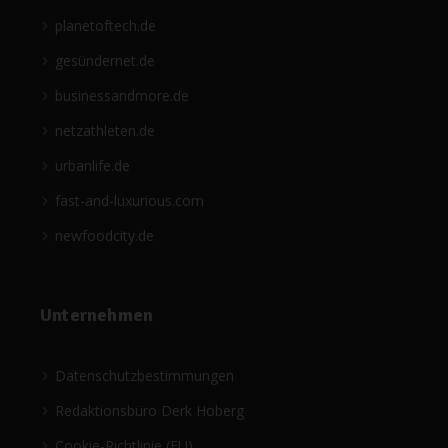
planetoftech.de
gesündernet.de
businessandmore.de
netzathleten.de
urbanlife.de
fast-and-luxurious.com
newfoodcity.de
Unternehmen
Datenschutzbestimmungen
Redaktionsbüro Derk Hoberg
Cookie-Richtlinie (EU)