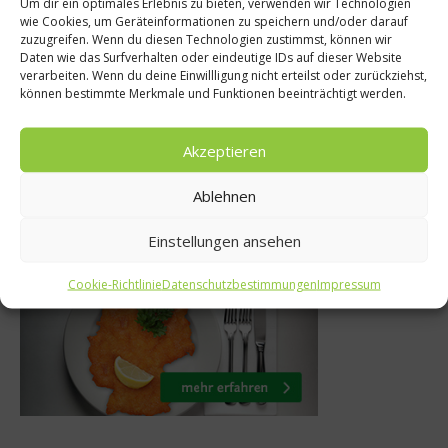
Um dir ein optimales Erlebnis zu bieten, verwenden wir Technologien
wie Cookies, um Geräteinformationen zu speichern und/oder darauf
ipps
Stoppt die Verschwe
zuzugreifen. Wenn du diesen Technologien zustimmst, können wir
Daten wie das Surfverhalten oder eindeutige IDs auf dieser Website
 kochen
Einpacken, was s
verarbeiten. Wenn du deine Einwillligung nicht erteilst oder zurückziehst,
können bestimmte Merkmale und Funktionen beeinträchtigt werden.
2015
1. Dezember 201
Akzeptieren
Ablehnen
Was isst Deutschland
Einstellungen ansehen
Cookie-Richtlinie
Datenschutzbestimmungen
Impressum