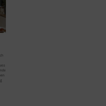
ach
dass
ende
nen
ng