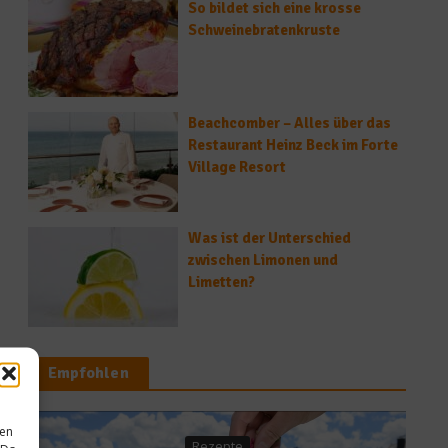
So bildet sich eine krosse
Schweinebratenkruste
Beachcomber – Alles über das
Restaurant Heinz Beck im Forte
Village Resort
Was ist der Unterschied
zwischen Limonen und
Limetten?
Empfohlen
sen
zepte
News