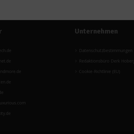
r
Unternehmen
ech.de
Datenschutzbestimmungen
net.de
Redaktionsbüro Derk Hober
andmore.de
Cookie-Richtlinie (EU)
ten.de
de
luxurious.com
ity.de