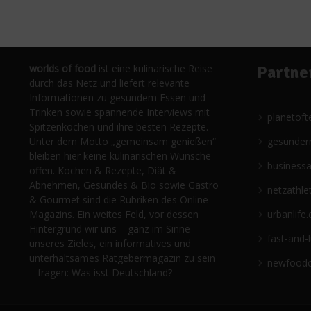
worlds of food
ist eine kulinarische Reise
Partne
durch das Netz und liefert relevante
Informationen zu gesundem Essen und
Trinken sowie spannende Interviews mit
planetoft
Spitzenköchen und ihre besten Rezepte.
Unter dem Motto „gemeinsam genießen“
gesünder
bleiben hier keine kulinarischen Wünsche
business
offen. Kochen & Rezepte, Diät &
Abnehmen, Gesundes & Bio sowie Gastro
netzathle
& Gourmet sind die Rubriken des Online-
Magazins. Ein weites Feld, vor dessen
urbanlife.
Hintergrund wir uns – ganz im Sinne
fast-and-
unseres Zieles, ein informatives und
unterhaltsames Ratgebermagazin zu sein
newfoodc
– fragen: Was isst Deutschland?