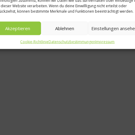
hnologien zustimmst, können wir Daten wie das Surfverhalten oder eindeutige 
 dieser Website verarbeiten. Wenn du deine Einwillligung nicht erteilst oder
Kartoffe
ückziehst, können bestimmte Merkmale und Funktionen beeinträchtigt werden.
Alm Wei
Akzeptieren
Ablehnen
Einstellungen anseh
und Sa
Cookie-Richtlinie
Datenschutzbestimmungen
Impressum
9. J