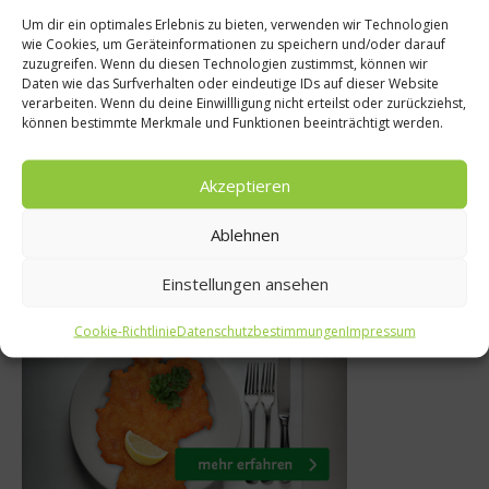
Um dir ein optimales Erlebnis zu bieten, verwenden wir Technologien
nköche
Küchentipp
wie Cookies, um Geräteinformationen zu speichern und/oder darauf
zuzugreifen. Wenn du diesen Technologien zustimmst, können wir
t Andreas C.
Ziegenkäse – 
Daten wie das Surfverhalten oder eindeutige IDs auf dieser Website
verarbeiten. Wenn du deine Einwillligung nicht erteilst oder zurückziehst,
nfood für mehr
Carsten Dohrs ze
können bestimmte Merkmale und Funktionen beeinträchtigt werden.
tung
Sorten es 
Akzeptieren
i 2012
27. August 20
Ablehnen
Einstellungen ansehen
Was isst Deutschland
Cookie-Richtlinie
Datenschutzbestimmungen
Impressum