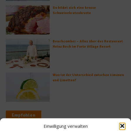
So bildet sich eine krosse
Schweinebratenkruste
Beachcomber – Alles über das Restaurant
Heinz Beck im Forte Village Resort
Was ist der Unterschied zwischen Limonen
und Limetten?
Empfohlen
Einwilligung verwalten