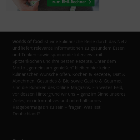
worlds of food
ist eine kulinarische Reise durch das Netz
und liefert relevante Informationen zu gesundem Essen
und Trinken sowie spannende Interviews mit
Spitzenköchen und ihre besten Rezepte. Unter dem
Motto „gemeinsam genießen“ bleiben hier keine
kulinarischen Wünsche offen. Kochen & Rezepte, Diät &
Abnehmen, Gesundes & Bio sowie Gastro & Gourmet
sind die Rubriken des Online-Magazins. Ein weites Feld,
vor dessen Hintergrund wir uns – ganz im Sinne unseres
Zieles, ein informatives und unterhaltsames
Ratgebermagazin zu sein – fragen: Was isst
Deutschland?