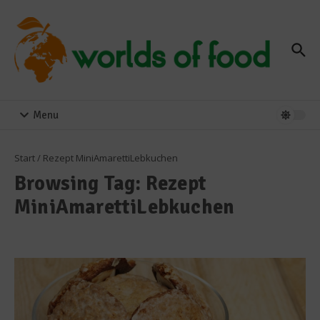
Zum Inhalt springen
Menu
Start
/
Rezept MiniAmarettiLebkuchen
Browsing Tag: Rezept
MiniAmarettiLebkuchen