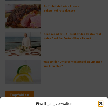
So bildet sich eine krosse
Schweinebratenkruste
Beachcomber – Alles über das Restaurant
Heinz Beck im Forte Village Resort
Was ist der Unterschied zwischen Limonen
und Limetten?
Empfohlen
Einwilligung verwalten