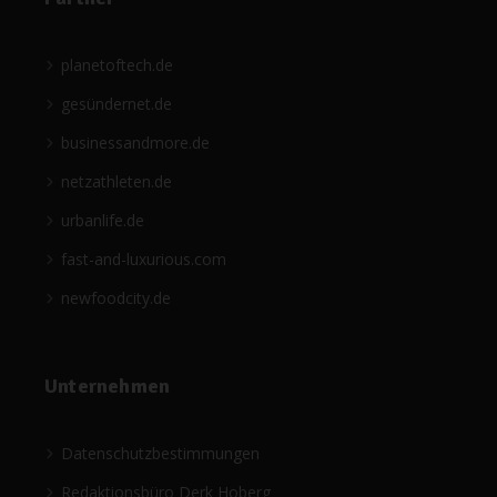
planetoftech.de
gesündernet.de
businessandmore.de
netzathleten.de
urbanlife.de
fast-and-luxurious.com
newfoodcity.de
Unternehmen
Datenschutzbestimmungen
Redaktionsbüro Derk Hoberg