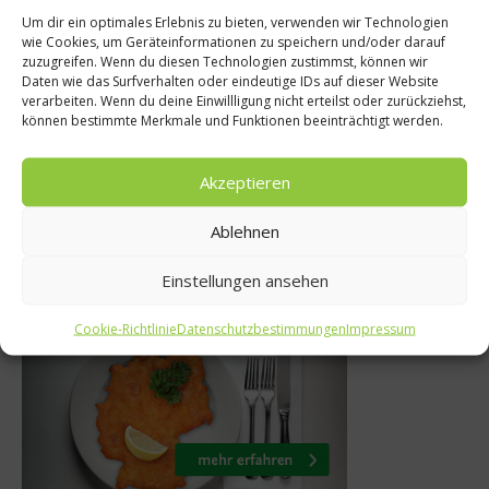
Um dir ein optimales Erlebnis zu bieten, verwenden wir Technologien
wie Cookies, um Geräteinformationen zu speichern und/oder darauf
ws
News
zuzugreifen. Wenn du diesen Technologien zustimmst, können wir
Daten wie das Surfverhalten oder eindeutige IDs auf dieser Website
bleibt weiter
Ausländisches R
verarbeiten. Wenn du deine Einwillligung nicht erteilst oder zurückziehst,
können bestimmte Merkmale und Funktionen beeinträchtigt werden.
stumskurs
des Jahres 201
ni 2013
17. September 
Akzeptieren
Ablehnen
Einstellungen ansehen
Was isst Deutschland
Cookie-Richtlinie
Datenschutzbestimmungen
Impressum