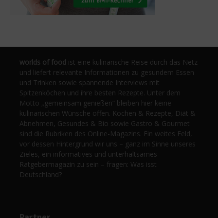
worlds of food
ist eine kulinarische Reise durch das Netz
und liefert relevante Informationen zu gesundem Essen
und Trinken sowie spannende Interviews mit
Spitzenköchen und ihre besten Rezepte. Unter dem
Motto „gemeinsam genießen“ bleiben hier keine
kulinarischen Wünsche offen. Kochen & Rezepte, Diät &
Abnehmen, Gesundes & Bio sowie Gastro & Gourmet
sind die Rubriken des Online-Magazins. Ein weites Feld,
vor dessen Hintergrund wir uns – ganz im Sinne unseres
Zieles, ein informatives und unterhaltsames
Ratgebermagazin zu sein – fragen: Was isst
Deutschland?
Partner