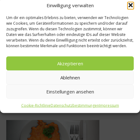
Einwilligung verwalten
Empfohlen
Um dir ein optimales Erlebnis zu bieten, verwenden wir Technologien
wie Cookies, um Geräteinformationen zu speichern und/oder darauf
zuzugreifen. Wenn du diesen Technologien zustimmst, können wir
Daten wie das Surfverhalten oder eindeutige IDs auf dieser Website
 Fest
Küchentipps
verarbeiten. Wenn du deine Einwillligung nicht erteilst oder zurückziehst,
können bestimmte Merkmale und Funktionen beeinträchtigt werden.
würze und
Von Stein und Stahl
kung
richtig schlei
Akzeptieren
 2014
17. Oktober 2014
Ablehnen
Einstellungen ansehen
Was isst Deutschland
Cookie-Richtlinie
Datenschutzbestimmungen
Impressum