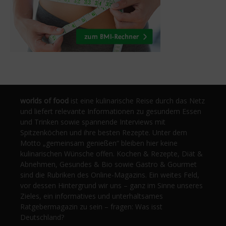
worlds of food
ist eine kulinarische Reise durch das Netz
und liefert relevante Informationen zu gesundem Essen
und Trinken sowie spannende Interviews mit
Spitzenköchen und ihre besten Rezepte. Unter dem
Motto „gemeinsam genießen“ bleiben hier keine
kulinarischen Wünsche offen. Kochen & Rezepte, Diät &
Abnehmen, Gesundes & Bio sowie Gastro & Gourmet
sind die Rubriken des Online-Magazins. Ein weites Feld,
vor dessen Hintergrund wir uns – ganz im Sinne unseres
Zieles, ein informatives und unterhaltsames
Ratgebermagazin zu sein – fragen: Was isst
Deutschland?