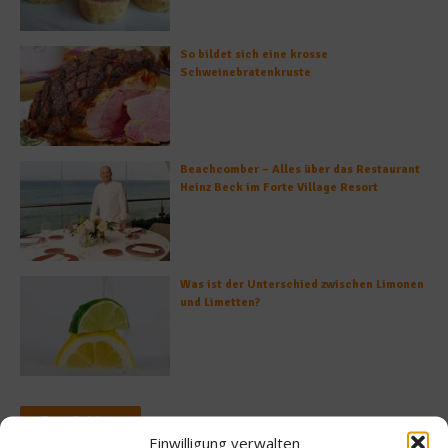
So bildet sich eine krosse
Schweinebratenkruste
Beachcomber – Alles über das Restaurant
Heinz Beck im Forte Village Resort
Was ist der Unterschied zwischen Limonen
und Limetten?
Empfohlen
Einwilligung verwalten