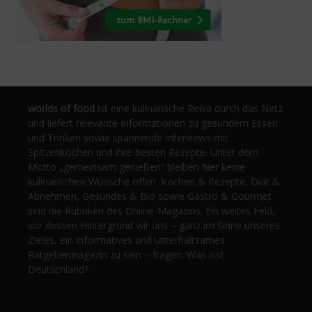
worlds of food
ist eine kulinarische Reise durch das Netz
und liefert relevante Informationen zu gesundem Essen
und Trinken sowie spannende Interviews mit
Spitzenköchen und ihre besten Rezepte. Unter dem
Motto „gemeinsam genießen“ bleiben hier keine
kulinarischen Wünsche offen. Kochen & Rezepte, Diät &
Abnehmen, Gesundes & Bio sowie Gastro & Gourmet
sind die Rubriken des Online-Magazins. Ein weites Feld,
vor dessen Hintergrund wir uns – ganz im Sinne unseres
Zieles, ein informatives und unterhaltsames
Ratgebermagazin zu sein – fragen: Was isst
Deutschland?