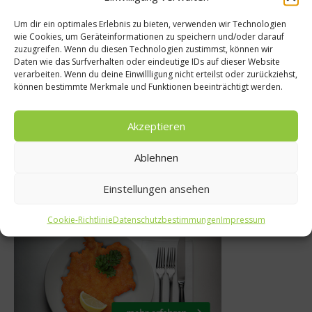
Um dir ein optimales Erlebnis zu bieten, verwenden wir Technologien
wie Cookies, um Geräteinformationen zu speichern und/oder darauf
zuzugreifen. Wenn du diesen Technologien zustimmst, können wir
Kochbüch
 Verschwendung
Daten wie das Surfverhalten oder eindeutige IDs auf dieser Website
verarbeiten. Wenn du deine Einwillligung nicht erteilst oder zurückziehst,
Restaurant 
test bei Eiern
können bestimmte Merkmale und Funktionen beeinträchtigt werden.
zwanzig – Da
gust 2012
Akzeptieren
21. Februar
Ablehnen
Einstellungen ansehen
Was isst Deutschland
Cookie-Richtlinie
Datenschutzbestimmungen
Impressum