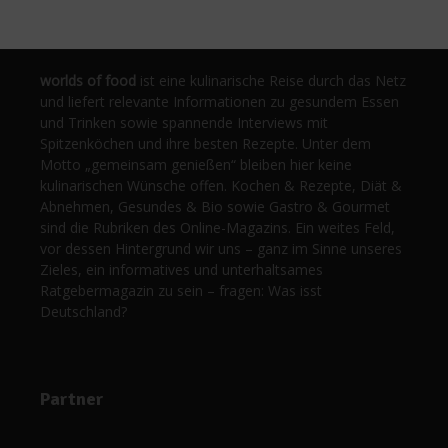
worlds of food
ist eine kulinarische Reise durch das Netz
und liefert relevante Informationen zu gesundem Essen
und Trinken sowie spannende Interviews mit
Spitzenköchen und ihre besten Rezepte. Unter dem
Motto „gemeinsam genießen“ bleiben hier keine
kulinarischen Wünsche offen. Kochen & Rezepte, Diät &
Abnehmen, Gesundes & Bio sowie Gastro & Gourmet
sind die Rubriken des Online-Magazins. Ein weites Feld,
vor dessen Hintergrund wir uns – ganz im Sinne unseres
Zieles, ein informatives und unterhaltsames
Ratgebermagazin zu sein – fragen: Was isst
Deutschland?
Partner