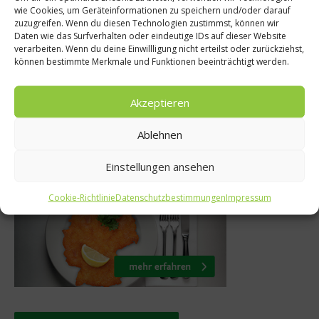
erschwendung
wie Cookies, um Geräteinformationen zu speichern und/oder darauf
Frank Buchholz: E
zuzugreifen. Wenn du diesen Technologien zustimmst, können wir
ne Reste
Dinge, die s
Daten wie das Surfverhalten oder eindeutige IDs auf dieser Website
verarbeiten. Wenn du deine Einwillligung nicht erteilst oder zurückziehst,
verkauf
können bestimmte Merkmale und Funktionen beeinträchtigt werden.
mber 2014
18. Mai 201
Akzeptieren
Ablehnen
Was isst Deutschland
Einstellungen ansehen
Cookie-Richtlinie
Datenschutzbestimmungen
Impressum