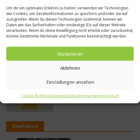
Um dir ein optimales Erlebnis zu bieten, verwenden wir Technologien
So bildet sich eine krosse
wie Cookies, um Geräteinformationen zu speichern und/oder darauf
Schweinebratenkruste
zuzugreifen. Wenn du diesen Technologien zustimmst, können wir
Daten wie das Surfverhalten oder eindeutige IDs auf dieser Website
verarbeiten. Wenn du deine Einwillligung nicht erteilst oder zurückziehst,
können bestimmte Merkmale und Funktionen beeinträchtigt werden.
Beachcomber – Alles über das Restaurant
Akzeptieren
Heinz Beck im Forte Village Resort
Ablehnen
Einstellungen ansehen
Was ist der Unterschied zwischen Limonen
und Limetten?
Cookie-Richtlinie
Datenschutzbestimmungen
Impressum
Empfohlen