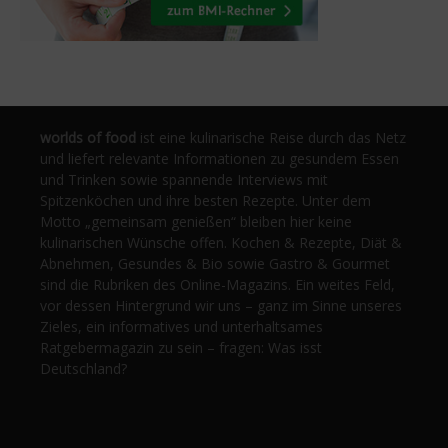
worlds of food
ist eine kulinarische Reise durch das Netz
und liefert relevante Informationen zu gesundem Essen
und Trinken sowie spannende Interviews mit
Spitzenköchen und ihre besten Rezepte. Unter dem
Motto „gemeinsam genießen“ bleiben hier keine
kulinarischen Wünsche offen. Kochen & Rezepte, Diät &
Abnehmen, Gesundes & Bio sowie Gastro & Gourmet
sind die Rubriken des Online-Magazins. Ein weites Feld,
vor dessen Hintergrund wir uns – ganz im Sinne unseres
Zieles, ein informatives und unterhaltsames
Ratgebermagazin zu sein – fragen: Was isst
Deutschland?