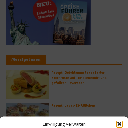
Meistgelesen
Rezept: Deichlammrücken in der
Brotkruste auf Tomatenconfit und
gefüllten Poveraden
Rezept: Lachs-Ei-Röllchen
Einwilligung verwalten