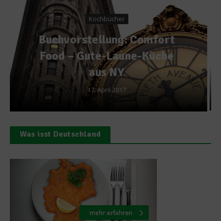
Rezepte
Rezept:
Mascarponesüßspeise –
Tiramisu
13. September 2013
Was isst Deutschland