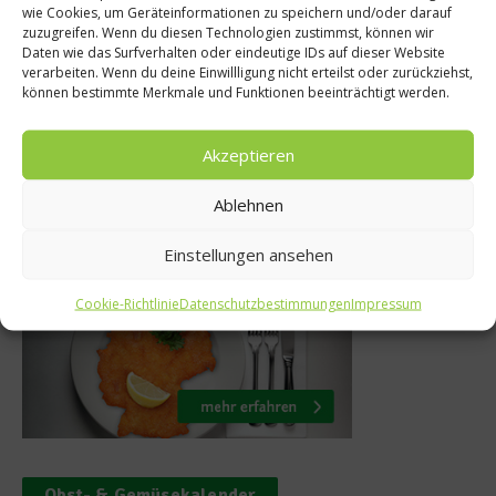
hen mit
CSI Arlberg – Kulin
wie Cookies, um Geräteinformationen zu speichern und/oder darauf
zuzugreifen. Wenn du diesen Technologien zustimmst, können wir
erkirschen
Highlight z
Daten wie das Surfverhalten oder eindeutige IDs auf dieser Website
verarbeiten. Wenn du deine Einwillligung nicht erteilst oder zurückziehst,
ttsalat
Saisonopeni
können bestimmte Merkmale und Funktionen beeinträchtigt werden.
r 2015
31. Oktober 2018
Akzeptieren
Ablehnen
Was isst Deutschland
Einstellungen ansehen
Cookie-Richtlinie
Datenschutzbestimmungen
Impressum
Obst- & Gemüsekalender