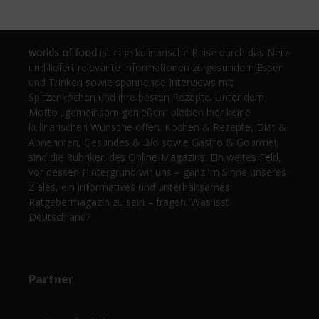
worlds of food
ist eine kulinarische Reise durch das Netz
und liefert relevante Informationen zu gesundem Essen
und Trinken sowie spannende Interviews mit
Spitzenköchen und ihre besten Rezepte. Unter dem
Motto „gemeinsam genießen“ bleiben hier keine
kulinarischen Wünsche offen. Kochen & Rezepte, Diät &
Abnehmen, Gesundes & Bio sowie Gastro & Gourmet
sind die Rubriken des Online-Magazins. Ein weites Feld,
vor dessen Hintergrund wir uns – ganz im Sinne unseres
Zieles, ein informatives und unterhaltsames
Ratgebermagazin zu sein – fragen: Was isst
Deutschland?
Partner