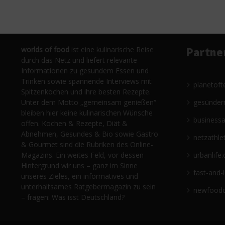
worlds of food
ist eine kulinarische Reise
Partne
durch das Netz und liefert relevante
Informationen zu gesundem Essen und
Trinken sowie spannende Interviews mit
planetoft
Spitzenköchen und ihre besten Rezepte.
Unter dem Motto „gemeinsam genießen“
gesünder
bleiben hier keine kulinarischen Wünsche
business
offen. Kochen & Rezepte, Diät &
Abnehmen, Gesundes & Bio sowie Gastro
netzathle
& Gourmet sind die Rubriken des Online-
Magazins. Ein weites Feld, vor dessen
urbanlife.
Hintergrund wir uns – ganz im Sinne
fast-and-
unseres Zieles, ein informatives und
unterhaltsames Ratgebermagazin zu sein
newfoodc
– fragen: Was isst Deutschland?