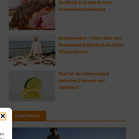
So bildet sich eine krosse
Schweinebratenkruste
Beachcomber – Alles über das
Restaurant Heinz Beck im Forte
Village Resort
Was ist der Unterschied
zwischen Limonen und
Limetten?
Empfohlen
sen