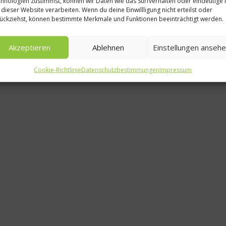
hnologien zustimmst, können wir Daten wie das Surfverhalten oder eindeutige 
 dieser Website verarbeiten. Wenn du deine Einwillligung nicht erteilst oder
ückziehst, können bestimmte Merkmale und Funktionen beeinträchtigt werden.
Die Zahl
1.
Akzeptieren
Ablehnen
Einstellungen anseh
8
Cookie-Richtlinie
Datenschutzbestimmungen
Impressum