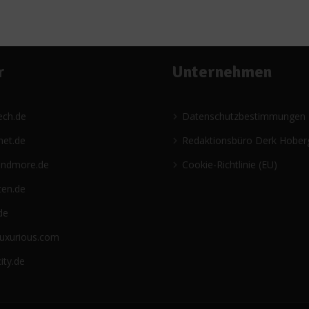
r
Unternehmen
ech.de
Datenschutzbestimmungen
net.de
Redaktionsbüro Derk Hober
andmore.de
Cookie-Richtlinie (EU)
ten.de
de
luxurious.com
ity.de