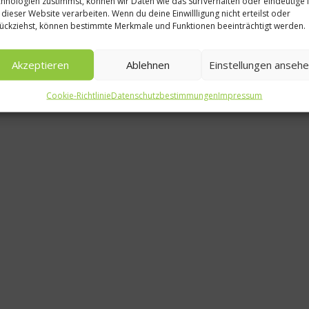
hnologien zustimmst, können wir Daten wie das Surfverhalten oder eindeutige 
 dieser Website verarbeiten. Wenn du deine Einwillligung nicht erteilst oder
Vegeta
ückziehst, können bestimmte Merkmale und Funktionen beeinträchtigt werden.
Grillgenus
Akzeptieren
Ablehnen
Einstellungen anseh
ohne F
Cookie-Richtlinie
Datenschutzbestimmungen
Impressum
29. Jun