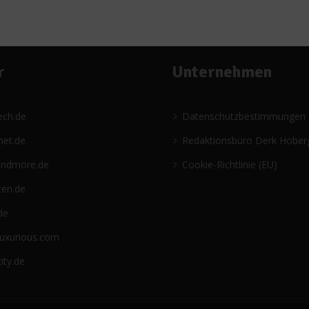
r
Unternehmen
ech.de
Datenschutzbestimmungen
net.de
Redaktionsbüro Derk Hober
andmore.de
Cookie-Richtlinie (EU)
ten.de
de
luxurious.com
ity.de