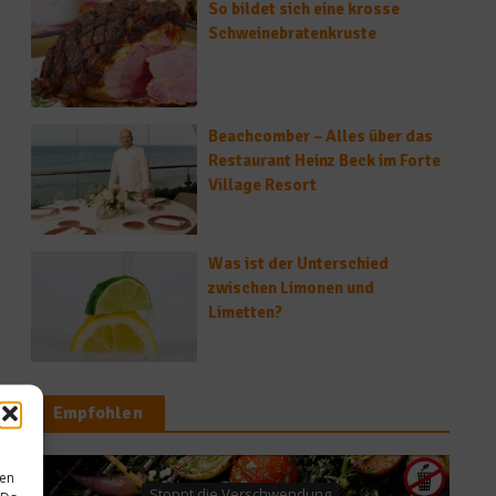
So bildet sich eine krosse
Schweinebratenkruste
Beachcomber – Alles über das
Restaurant Heinz Beck im Forte
Village Resort
Was ist der Unterschied
zwischen Limonen und
Limetten?
Empfohlen
sen
erschwendung