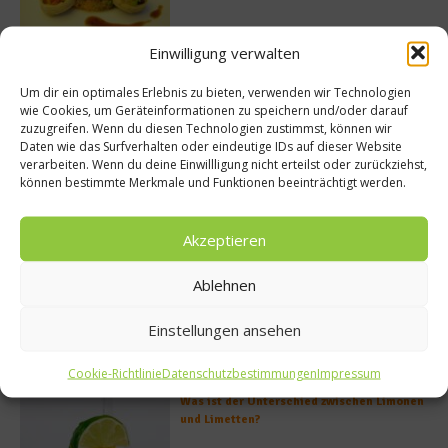
Einwilligung verwalten
Rezept: Lachs-Ei-Röllchen
Um dir ein optimales Erlebnis zu bieten, verwenden wir Technologien
wie Cookies, um Geräteinformationen zu speichern und/oder darauf
zuzugreifen. Wenn du diesen Technologien zustimmst, können wir
Daten wie das Surfverhalten oder eindeutige IDs auf dieser Website
verarbeiten. Wenn du deine Einwillligung nicht erteilst oder zurückziehst,
So bildet sich eine krosse
können bestimmte Merkmale und Funktionen beeinträchtigt werden.
Schweinebratenkruste
Akzeptieren
Ablehnen
Beachcomber – Alles über das Restaurant
Heinz Beck im Forte Village Resort
Einstellungen ansehen
Cookie-Richtlinie
Datenschutzbestimmungen
Impressum
Was ist der Unterschied zwischen Limonen
und Limetten?