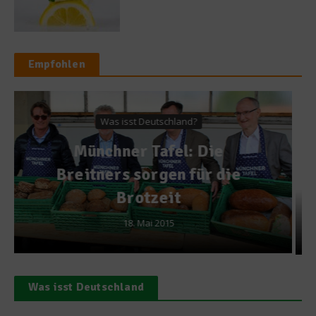
Empfohlen
Rezepte
Prilleken mit Vanille-
Joghurtsauce
19. Januar 2018
Was isst Deutschland