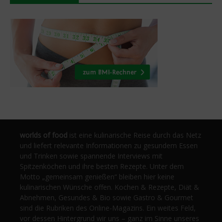
worlds of food
ist eine kulinarische Reise durch das Netz
und liefert relevante Informationen zu gesundem Essen
und Trinken sowie spannende Interviews mit
Spitzenköchen und ihre besten Rezepte. Unter dem
Motto „gemeinsam genießen“ bleiben hier keine
kulinarischen Wünsche offen. Kochen & Rezepte, Diät &
Abnehmen, Gesundes & Bio sowie Gastro & Gourmet
sind die Rubriken des Online-Magazins. Ein weites Feld,
vor dessen Hintergrund wir uns – ganz im Sinne unseres