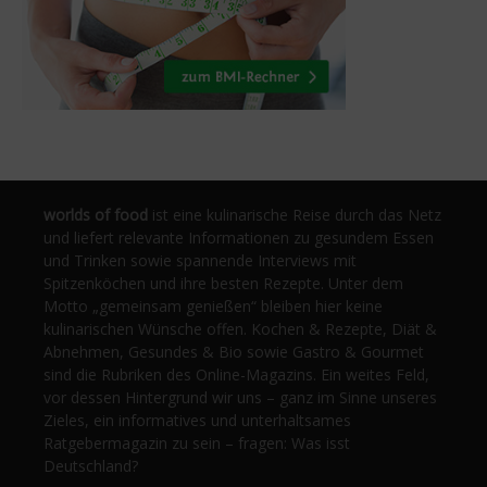
worlds of food
ist eine kulinarische Reise durch das Netz
und liefert relevante Informationen zu gesundem Essen
und Trinken sowie spannende Interviews mit
Spitzenköchen und ihre besten Rezepte. Unter dem
Motto „gemeinsam genießen“ bleiben hier keine
kulinarischen Wünsche offen. Kochen & Rezepte, Diät &
Abnehmen, Gesundes & Bio sowie Gastro & Gourmet
sind die Rubriken des Online-Magazins. Ein weites Feld,
vor dessen Hintergrund wir uns – ganz im Sinne unseres
Zieles, ein informatives und unterhaltsames
Ratgebermagazin zu sein – fragen: Was isst
Deutschland?