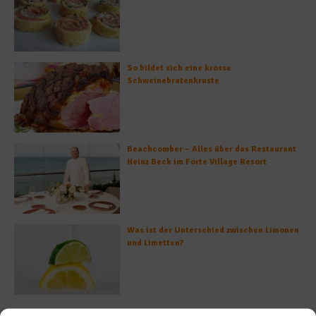
So bildet sich eine krosse
Schweinebratenkruste
Beachcomber – Alles über das Restaurant
Heinz Beck im Forte Village Resort
Was ist der Unterschied zwischen Limonen
und Limetten?