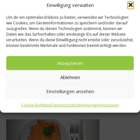
Einwilligung verwalten
Empfohlen
Um dir ein optimales Erlebnis zu bieten, verwenden wir Technologien
wie Cookies, um Geräteinformationen zu speichern und/oder darauf
zuzugreifen. Wenn du diesen Technologien zustimmst, können wir
Daten wie das Surfverhalten oder eindeutige IDs auf dieser Website
zepte
Rezepte
verarbeiten. Wenn du deine Einwillligung nicht erteilst oder zurückziehst,
können bestimmte Merkmale und Funktionen beeinträchtigt werden.
isterlicher
Gänseleberterri
karpfen
Madeiragel
Akzeptieren
 2010
3. Januar 2019
Ablehnen
Einstellungen ansehen
Was isst Deutschland
Cookie-Richtlinie
Datenschutzbestimmungen
Impressum