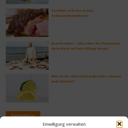
So bildet sich eine krosse
Schweinebratenkruste
Beachcomber – Alles über das Restaurant
Heinz Beck im Forte Village Resort
Was ist der Unterschied zwischen Limonen
und Limetten?
Empfohlen
Einwilligung verwalten