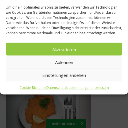
Um dir ein optimales Erlebnis zu bieten, verwenden wir Technologien
wie Cookies, um Geräteinformationen zu speichern und/oder darauf
Rezept
News
zuzugreifen. Wenn du diesen Technologien zustimmst, können wir
Daten wie das Surfverhalten oder eindeutige IDs auf dieser Website
Rezept: Kürb
ist neuer Koch
verarbeiten. Wenn du deine Einwillligung nicht erteilst oder zurückziehst,
können bestimmte Merkmale und Funktionen beeinträchtigt werden.
Kuch
hres 2017
7. Oktober 
tober 2017
Akzeptieren
Ablehnen
Einstellungen ansehen
Was isst Deutschland
Cookie-Richtlinie
Datenschutzbestimmungen
Impressum