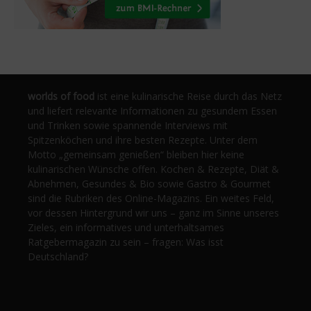
worlds of food
ist eine kulinarische Reise durch das Netz
und liefert relevante Informationen zu gesundem Essen
und Trinken sowie spannende Interviews mit
Spitzenköchen und ihre besten Rezepte. Unter dem
Motto „gemeinsam genießen“ bleiben hier keine
kulinarischen Wünsche offen. Kochen & Rezepte, Diät &
Abnehmen, Gesundes & Bio sowie Gastro & Gourmet
sind die Rubriken des Online-Magazins. Ein weites Feld,
vor dessen Hintergrund wir uns – ganz im Sinne unseres
Zieles, ein informatives und unterhaltsames
Ratgebermagazin zu sein – fragen: Was isst
Deutschland?