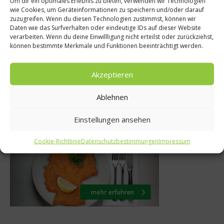
Um dir ein optimales Erlebnis zu bieten, verwenden wir Technologien
wie Cookies, um Geräteinformationen zu speichern und/oder darauf
Was ist der Unt
etarier
zuzugreifen. Wenn du diesen Technologien zustimmst, können wir
Daten wie das Surfverhalten oder eindeutige IDs auf dieser Website
zwischen Limon
n, die nach
verarbeiten. Wenn du deine Einwillligung nicht erteilst oder zurückziehst,
Limetten
können bestimmte Merkmale und Funktionen beeinträchtigt werden.
hmecken?
19. April 2013
er 2019
Akzeptieren
Ablehnen
Was isst Deutschland
Einstellungen ansehen
Cookie-Richtlinie
Datenschutzbestimmungen
Impressum