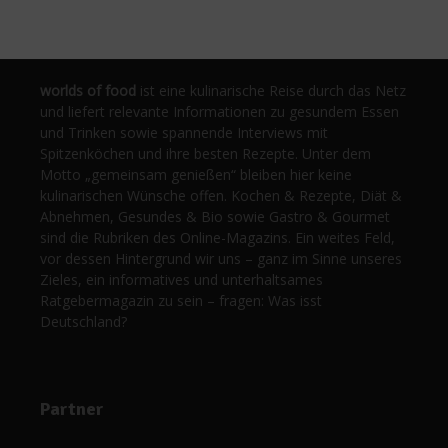
worlds of food
ist eine kulinarische Reise durch das Netz
und liefert relevante Informationen zu gesundem Essen
und Trinken sowie spannende Interviews mit
Spitzenköchen und ihre besten Rezepte. Unter dem
Motto „gemeinsam genießen“ bleiben hier keine
kulinarischen Wünsche offen. Kochen & Rezepte, Diät &
Abnehmen, Gesundes & Bio sowie Gastro & Gourmet
sind die Rubriken des Online-Magazins. Ein weites Feld,
vor dessen Hintergrund wir uns – ganz im Sinne unseres
Zieles, ein informatives und unterhaltsames
Ratgebermagazin zu sein – fragen: Was isst
Deutschland?
Partner