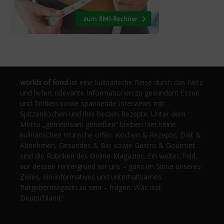
worlds of food
ist eine kulinarische Reise durch das Netz
und liefert relevante Informationen zu gesundem Essen
und Trinken sowie spannende Interviews mit
Spitzenköchen und ihre besten Rezepte. Unter dem
Motto „gemeinsam genießen“ bleiben hier keine
kulinarischen Wünsche offen. Kochen & Rezepte, Diät &
Abnehmen, Gesundes & Bio sowie Gastro & Gourmet
sind die Rubriken des Online-Magazins. Ein weites Feld,
vor dessen Hintergrund wir uns – ganz im Sinne unseres
Zieles, ein informatives und unterhaltsames
Ratgebermagazin zu sein – fragen: Was isst
Deutschland?