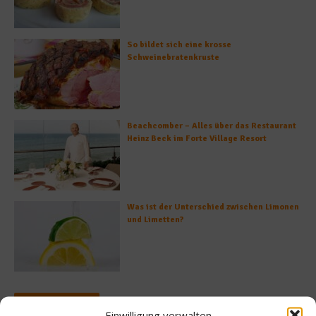
So bildet sich eine krosse
Schweinebratenkruste
Beachcomber – Alles über das Restaurant
Heinz Beck im Forte Village Resort
Was ist der Unterschied zwischen Limonen
und Limetten?
Empfohlen
Einwilligung verwalten