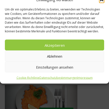
Um dir ein optimales Erlebnis zu bieten, verwenden wir Technologien
wie Cookies, um Geräteinformationen zu speichern und/oder darauf
che
News
zuzugreifen. Wenn du diesen Technologien zustimmst, können wir
Daten wie das Surfverhalten oder eindeutige IDs auf dieser Website
gsquelle –
Das Genussfestival
verarbeiten. Wenn du deine Einwillligung nicht erteilst oder zurückziehst,
können bestimmte Merkmale und Funktionen beeinträchtigt werden.
tt globalem
Herrschaft 2020
m bei
startklar
Akzeptieren
r 2025
20. August 2020
Ablehnen
Einstellungen ansehen
Was isst Deutschland
Cookie-Richtlinie
Datenschutzbestimmungen
Impressum