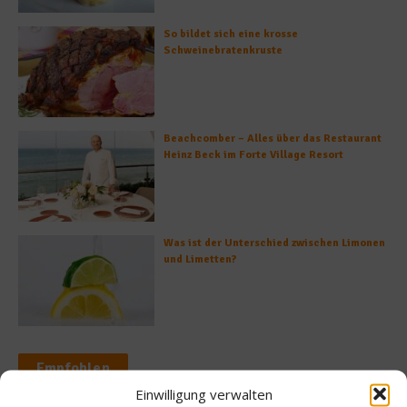
So bildet sich eine krosse
Schweinebratenkruste
Beachcomber – Alles über das Restaurant
Heinz Beck im Forte Village Resort
Was ist der Unterschied zwischen Limonen
und Limetten?
Empfohlen
Einwilligung verwalten