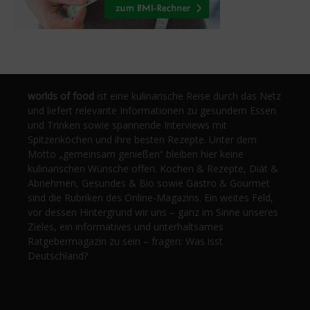
worlds of food
ist eine kulinarische Reise durch das Netz
und liefert relevante Informationen zu gesundem Essen
und Trinken sowie spannende Interviews mit
Spitzenköchen und ihre besten Rezepte. Unter dem
Motto „gemeinsam genießen“ bleiben hier keine
kulinarischen Wünsche offen. Kochen & Rezepte, Diät &
Abnehmen, Gesundes & Bio sowie Gastro & Gourmet
sind die Rubriken des Online-Magazins. Ein weites Feld,
vor dessen Hintergrund wir uns – ganz im Sinne unseres
Zieles, ein informatives und unterhaltsames
Ratgebermagazin zu sein – fragen: Was isst
Deutschland?