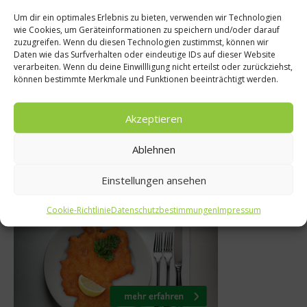
Um dir ein optimales Erlebnis zu bieten, verwenden wir Technologien
ws
wie Cookies, um Geräteinformationen zu speichern und/oder darauf
Kochen & Reze
zuzugreifen. Wenn du diesen Technologien zustimmst, können wir
jamin Chmura
Daten wie das Surfverhalten oder eindeutige IDs auf dieser Website
Kartoffel 
verarbeiten. Wenn du deine Einwillligung nicht erteilst oder zurückziehst,
die gesamte
können bestimmte Merkmale und Funktionen beeinträchtigt werden.
Tausendsa
che
27. August 20
Akzeptieren
i 2023
Ablehnen
Einstellungen ansehen
Was isst Deutschland
Cookie-Richtlinie
Datenschutzbestimmungen
Impressum