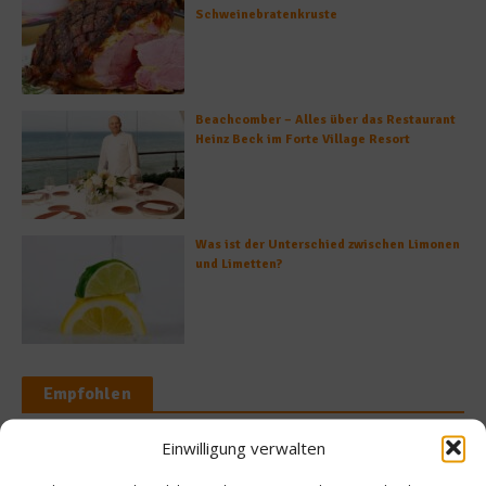
Schweinebratenkruste
Beachcomber – Alles über das Restaurant
Heinz Beck im Forte Village Resort
Was ist der Unterschied zwischen Limonen
und Limetten?
Empfohlen
Einwilligung verwalten