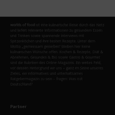
worlds of food
ist eine kulinarische Reise durch das Netz
und liefert relevante Informationen zu gesundem Essen
und Trinken sowie spannende Interviews mit
Spitzenköchen und ihre besten Rezepte. Unter dem
Motto „gemeinsam genießen“ bleiben hier keine
kulinarischen Wünsche offen. Kochen & Rezepte, Diät &
Abnehmen, Gesundes & Bio sowie Gastro & Gourmet
sind die Rubriken des Online-Magazins. Ein weites Feld,
vor dessen Hintergrund wir uns – ganz im Sinne unseres
Zieles, ein informatives und unterhaltsames
Ratgebermagazin zu sein – fragen: Was isst
Deutschland?
Partner