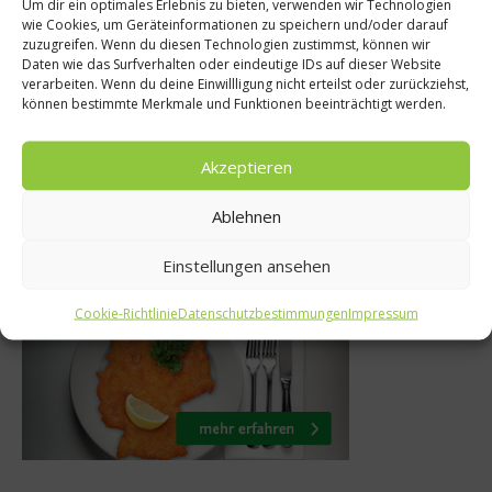
Um dir ein optimales Erlebnis zu bieten, verwenden wir Technologien
s
Was isst Deutschl
wie Cookies, um Geräteinformationen zu speichern und/oder darauf
zuzugreifen. Wenn du diesen Technologien zustimmst, können wir
etenz für
Kaffeemarkt 2015
Daten wie das Surfverhalten oder eindeutige IDs auf dieser Website
verarbeiten. Wenn du deine Einwillligung nicht erteilst oder zurückziehst,
hüler
in Einzelportion
können bestimmte Merkmale und Funktionen beeinträchtigt werden.
 2013
21. April 2016
Akzeptieren
Ablehnen
Was isst Deutschland
Einstellungen ansehen
Cookie-Richtlinie
Datenschutzbestimmungen
Impressum