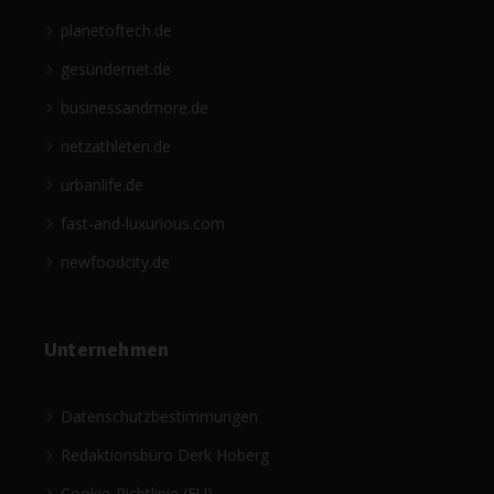
planetoftech.de
gesündernet.de
businessandmore.de
netzathleten.de
urbanlife.de
fast-and-luxurious.com
newfoodcity.de
Unternehmen
Datenschutzbestimmungen
Redaktionsbüro Derk Hoberg
Cookie-Richtlinie (EU)