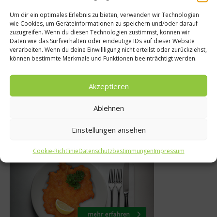
Um dir ein optimales Erlebnis zu bieten, verwenden wir Technologien
wie Cookies, um Geräteinformationen zu speichern und/oder darauf
Reise
zuzugreifen. Wenn du diesen Technologien zustimmst, können wir
Daten wie das Surfverhalten oder eindeutige IDs auf dieser Website
„Constance Stay 
s übernimmt
verarbeiten. Wenn du deine Einwillligung nicht erteilst oder zurückziehst,
Wiedersehen im In
können bestimmte Merkmale und Funktionen beeinträchtigt werden.
 Bar
Ozean
Akzeptieren
2018
29. Juni 2020
Ablehnen
Einstellungen ansehen
Was isst Deutschland
Cookie-Richtlinie
Datenschutzbestimmungen
Impressum