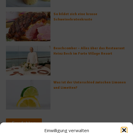
So bildet sich eine krosse
Schweinebratenkruste
Beachcomber – Alles über das Restaurant
Heinz Beck im Forte Village Resort
Was ist der Unterschied zwischen Limonen
und Limetten?
Empfohlen
Einwilligung verwalten