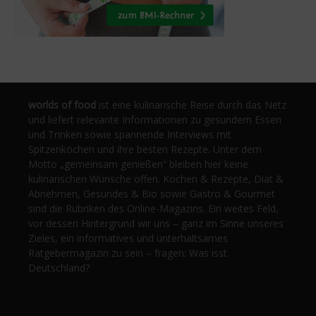
worlds of food
ist eine kulinarische Reise durch das Netz
und liefert relevante Informationen zu gesundem Essen
und Trinken sowie spannende Interviews mit
Spitzenköchen und ihre besten Rezepte. Unter dem
Motto „gemeinsam genießen“ bleiben hier keine
kulinarischen Wünsche offen. Kochen & Rezepte, Diät &
Abnehmen, Gesundes & Bio sowie Gastro & Gourmet
sind die Rubriken des Online-Magazins. Ein weites Feld,
vor dessen Hintergrund wir uns – ganz im Sinne unseres
Zieles, ein informatives und unterhaltsames
Ratgebermagazin zu sein – fragen: Was isst
Deutschland?