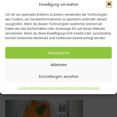
Einwilligung verwalten
Empfohlen
Um dir ein optimales Erlebnis zu bieten, verwenden wir Technologien
wie Cookies, um Geräteinformationen zu speichern und/oder darauf
zuzugreifen. Wenn du diesen Technologien zustimmst, können wir
Ko
Daten wie das Surfverhalten oder eindeutige IDs auf dieser Website
verarbeiten. Wenn du deine Einwillligung nicht erteilst oder zurückziehst,
Getränke
Starkoch T
können bestimmte Merkmale und Funktionen beeinträchtigt werden.
onen für Cocktails
zurück auf 
Akzeptieren
5. Januar 2016
4. D
Ablehnen
Einstellungen ansehen
Was isst Deutschland
Cookie-Richtlinie
Datenschutzbestimmungen
Impressum