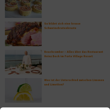
So bildet sich eine krosse
Schweinebratenkruste
Beachcomber – Alles über das Restaurant
Heinz Beck im Forte Village Resort
Was ist der Unterschied zwischen Limonen
und Limetten?