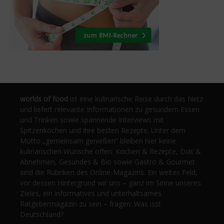
worlds of food
ist eine kulinarische Reise durch das Netz
und liefert relevante Informationen zu gesundem Essen
und Trinken sowie spannende Interviews mit
Spitzenköchen und ihre besten Rezepte. Unter dem
Motto „gemeinsam genießen“ bleiben hier keine
kulinarischen Wünsche offen. Kochen & Rezepte, Diät &
Abnehmen, Gesundes & Bio sowie Gastro & Gourmet
sind die Rubriken des Online-Magazins. Ein weites Feld,
vor dessen Hintergrund wir uns – ganz im Sinne unseres
Zieles, ein informatives und unterhaltsames
Ratgebermagazin zu sein – fragen: Was isst
Deutschland?