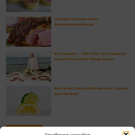
So bildet sich eine krosse
Schweinebratenkruste
Beachcomber – Alles über das Restaurant
Heinz Beck im Forte Village Resort
Was ist der Unterschied zwischen Limonen
und Limetten?
Empfohlen
Einwilligung verwalten