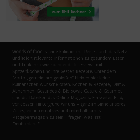
worlds of food
ist eine kulinarische Reise durch das Netz
und liefert relevante Informationen zu gesundem Essen
und Trinken sowie spannende Interviews mit
Spitzenköchen und ihre besten Rezepte. Unter dem
Motto „gemeinsam genießen“ bleiben hier keine
kulinarischen Wünsche offen. Kochen & Rezepte, Diät &
Abnehmen, Gesundes & Bio sowie Gastro & Gourmet
sind die Rubriken des Online-Magazins. Ein weites Feld,
vor dessen Hintergrund wir uns – ganz im Sinne unseres
Zieles, ein informatives und unterhaltsames
Ratgebermagazin zu sein – fragen: Was isst
Deutschland?