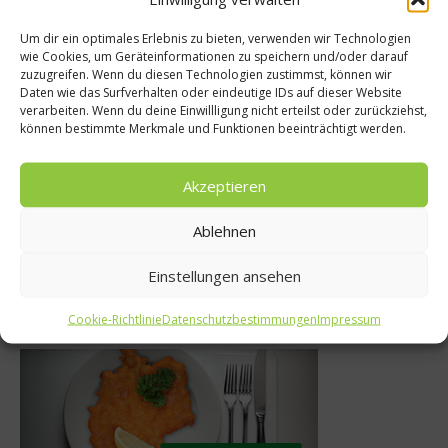
Um dir ein optimales Erlebnis zu bieten, verwenden wir Technologien
Kulinarisches Fest
wie Cookies, um Geräteinformationen zu speichern und/oder darauf
zuzugreifen. Wenn du diesen Technologien zustimmst, können wir
Süße Dekorationsi
Daten wie das Surfverhalten oder eindeutige IDs auf dieser Website
e immer
verarbeiten. Wenn du deine Einwillligung nicht erteilst oder zurückziehst,
Advents- un
können bestimmte Merkmale und Funktionen beeinträchtigt werden.
r allem bei
Weihnachtszeit 
brauchern
Gewinnspie
Akzeptieren
2012
21. November 2011
Ablehnen
Einstellungen ansehen
Was isst Deutschland
Cookie-Richtlinie
Datenschutzbestimmungen
Impressum