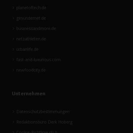
planetoftech.de
gesündernet.de
businessandmore.de
netzathleten.de
urbanlife.de
fast-and-luxurious.com
newfoodcity.de
Unternehmen
Datenschutzbestimmungen
Redaktionsbüro Derk Hoberg
Cookie-Richtlinie (EU)