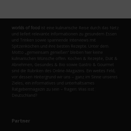
worlds of food
ist eine kulinarische Reise durch das Netz
und liefert relevante Informationen zu gesundem Essen
und Trinken sowie spannende Interviews mit
Spitzenköchen und ihre besten Rezepte. Unter dem
Motto „gemeinsam genießen“ bleiben hier keine
kulinarischen Wünsche offen. Kochen & Rezepte, Diät &
Abnehmen, Gesundes & Bio sowie Gastro & Gourmet
sind die Rubriken des Online-Magazins. Ein weites Feld,
vor dessen Hintergrund wir uns – ganz im Sinne unseres
Zieles, ein informatives und unterhaltsames
Ratgebermagazin zu sein – fragen: Was isst
Deutschland?
Partner