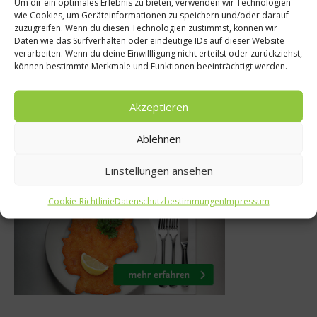
Um dir ein optimales Erlebnis zu bieten, verwenden wir Technologien
Kräuter
wie Cookies, um Geräteinformationen zu speichern und/oder darauf
Heilwässer mit 
zuzugreifen. Wenn du diesen Technologien zustimmst, können wir
igentlich
Daten wie das Surfverhalten oder eindeutige IDs auf dieser Website
Wirkungen –
verarbeiten. Wenn du deine Einwillligung nicht erteilst oder zurückziehst,
zwiebeln
können bestimmte Merkmale und Funktionen beeinträchtigt werden.
Arzneimittel zu
 2014
28. Juni 2012
Akzeptieren
Ablehnen
Was isst Deutschland
Einstellungen ansehen
Cookie-Richtlinie
Datenschutzbestimmungen
Impressum