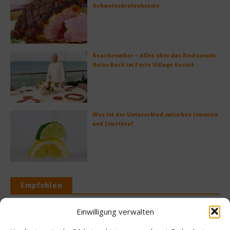
Schweinebratenkruste
Beachcomber – Alles über das Restaurant
Heinz Beck im Forte Village Resort
Was ist der Unterschied zwischen Limonen
und Limetten?
Empfohlen
Einwilligung verwalten
News