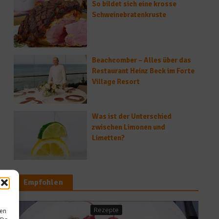
So bildet sich eine krosse
Schweinebratenkruste
Beachcomber – Alles über das
Restaurant Heinz Beck im Forte
Village Resort
Was ist der Unterschied
zwischen Limonen und
Limetten?
Empfohlen
Rezepte
sen