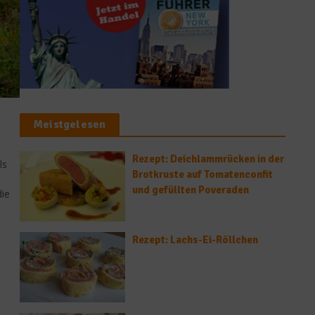
Meistgelesen
Rezept: Deichlammrücken in der
ls
Brotkruste auf Tomatenconfit
und gefüllten Poveraden
die
Rezept: Lachs-Ei-Röllchen