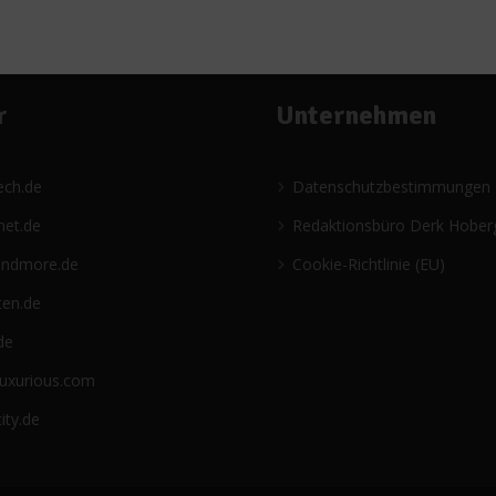
r
Unternehmen
ech.de
Datenschutzbestimmungen
net.de
Redaktionsbüro Derk Hober
andmore.de
Cookie-Richtlinie (EU)
ten.de
de
luxurious.com
ity.de