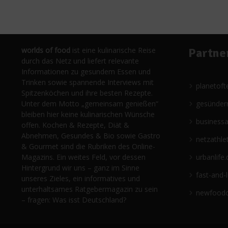
worlds of food
ist eine kulinarische Reise
Partne
durch das Netz und liefert relevante
Informationen zu gesundem Essen und
Trinken sowie spannende Interviews mit
planetoft
Spitzenköchen und ihre besten Rezepte.
Unter dem Motto „gemeinsam genießen“
gesünder
bleiben hier keine kulinarischen Wünsche
business
offen. Kochen & Rezepte, Diät &
Abnehmen, Gesundes & Bio sowie Gastro
netzathle
& Gourmet sind die Rubriken des Online-
Magazins. Ein weites Feld, vor dessen
urbanlife.
Hintergrund wir uns – ganz im Sinne
fast-and-
unseres Zieles, ein informatives und
unterhaltsames Ratgebermagazin zu sein
newfoodc
– fragen: Was isst Deutschland?