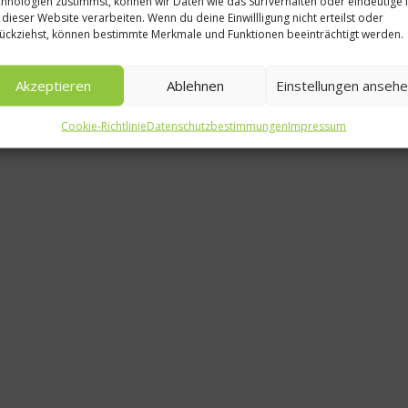
hnologien zustimmst, können wir Daten wie das Surfverhalten oder eindeutige 
Rezept: Ged
 dieser Website verarbeiten. Wenn du deine Einwillligung nicht erteilst oder
ückziehst, können bestimmte Merkmale und Funktionen beeinträchtigt werden.
Waller m
Brennnessels
Akzeptieren
Ablehnen
Einstellungen anseh
Radiesc
Cookie-Richtlinie
Datenschutzbestimmungen
Impressum
7. Juni 2016